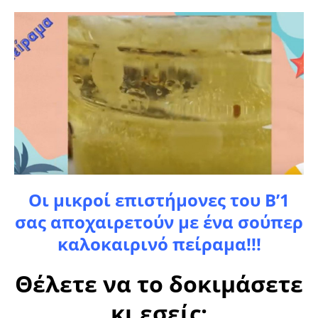
Οι μικροί επιστήμονες του Β’1
σας αποχαιρετούν με ένα σούπερ
καλοκαιρινό πείραμα!!!
Θέλετε να το δοκιμάσετε
κι εσείς;