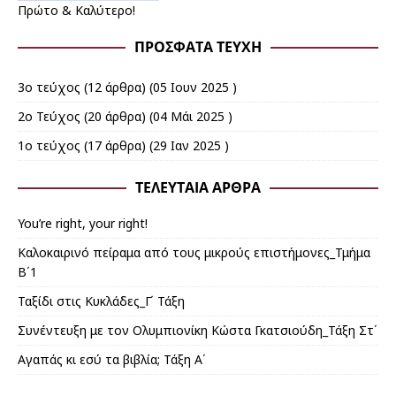
Πρώτο & Καλύτερο!
ΠΡΌΣΦΑΤΑ ΤΕΎΧΗ
3ο τεύχος
(12 άρθρα) (05 Ιουν 2025 )
2ο Τεύχος
(20 άρθρα) (04 Μάι 2025 )
1ο τεύχος
(17 άρθρα) (29 Ιαν 2025 )
ΤΕΛΕΥΤΑΊΑ ΆΡΘΡΑ
You’re right, your right!
Καλοκαιρινό πείραμα από τους μικρούς επιστήμονες_Τμήμα
Β΄1
Ταξίδι στις Κυκλάδες_Γ΄ Τάξη
Συνέντευξη με τον Ολυμπιονίκη Κώστα Γκατσιούδη_Τάξη Στ΄
Αγαπάς κι εσύ τα βιβλία; Τάξη Α΄