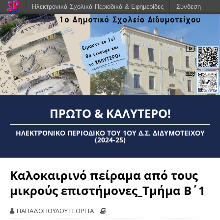
Ηλεκτρονικά Σχολικά Περιοδικά & Εφημερίδες
Σύνδεση
ΠΡΏΤΟ & ΚΑΛΎΤΕΡΟ!
ΗΛΕΚΤΡΟΝΙΚΌ ΠΕΡΙΟΔΙΚΌ ΤΟΥ 1ΟΥ Δ.Σ. ΔΙΔΥΜΟΤΕΊΧΟΥ
(2024-25)
Καλοκαιρινό πείραμα από τους
μικρούς επιστήμονες_Τμήμα Β΄1
ΠΑΠΑΔΟΠΟΥΛΟΥ ΓΕΩΡΓΙΑ