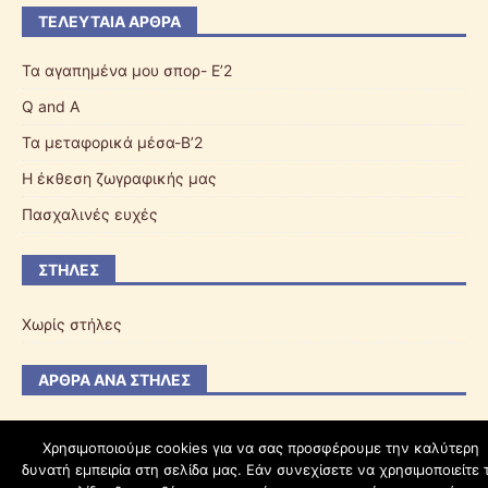
ΤΕΛΕΥΤΑΊΑ ΆΡΘΡΑ
Τα αγαπημένα μου σπορ- Ε’2
Q and A
Τα μεταφορικά μέσα-Β’2
Η έκθεση ζωγραφικής μας
Πασχαλινές ευχές
ΣΤΉΛΕΣ
Χωρίς στήλες
ΆΡΘΡΑ ΑΝΆ ΣΤΉΛΕΣ
Χρησιμοποιούμε cookies για να σας προσφέρουμε την καλύτερη
δυνατή εμπειρία στη σελίδα μας. Εάν συνεχίσετε να χρησιμοποιείτε 
schoolpress.sch.gr