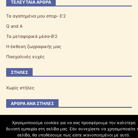
ΤΕΛΕΥΤΑΊΑ ΆΡΘΡΑ
Τα αγαπημένα μου σπορ- Ε’2
Q and A
Τα μεταφορικά μέσα-Β’2
Η έκθεση ζωγραφικής μας
Πασχαλινές ευχές
ΣΤΉΛΕΣ
Χωρίς στήλες
ΆΡΘΡΑ ΑΝΆ ΣΤΉΛΕΣ
Χρησιμοποιούμε cookies για να σας προσφέρουμε την καλύτερη
δυνατή εμπειρία στη σελίδα μας. Εάν συνεχίσετε να χρησιμοποιείτε 
schoolpress.sch.gr
σελίδα, θα υποθέσουμε πως είστε ικανοποιημένοι με αυτό.