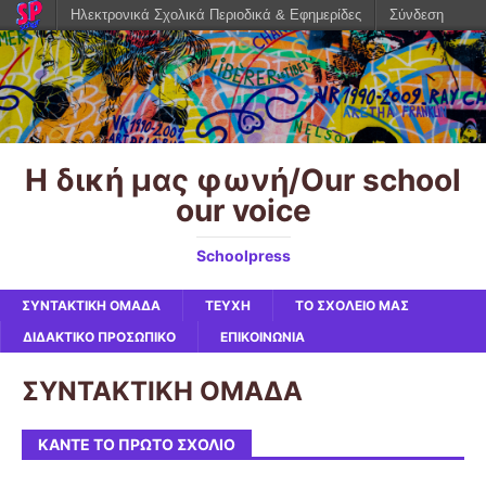
Ηλεκτρονικά Σχολικά Περιοδικά & Εφημερίδες
Σύνδεση
Η δική μας φωνή/Our school
our voice
Schoolpress
ΣΥΝΤΑΚΤΙΚΗ ΟΜΑΔΑ
ΤΕΥΧΗ
ΤΟ ΣΧΟΛΕΙΟ ΜΑΣ
ΔΙΔΑΚΤΙΚΟ ΠΡΟΣΩΠΙΚΟ
ΕΠΙΚΟΙΝΩΝΙΑ
ΣΥΝΤΑΚΤΙΚΗ ΟΜΑΔΑ
ΚΆΝΤΕ ΤΟ ΠΡΏΤΟ ΣΧΌΛΙΟ