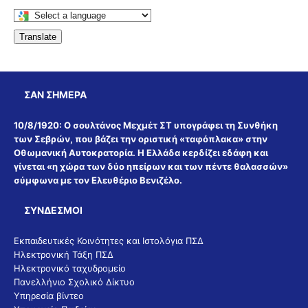
Translate
ΣΑΝ ΣΉΜΕΡΑ
10/8/1920:
Ο σουλτάνος Μεχμέτ ΣΤ υπογράφει τη Συνθήκη
των Σεβρών, που βάζει την οριστική «ταφόπλακα» στην
Οθωμανική Αυτοκρατορία. Η Ελλάδα κερδίζει εδάφη και
γίνεται «η χώρα των δύο ηπείρων και των πέντε θαλασσών»
σύμφωνα με τον Ελευθέριο Βενιζέλο.
ΣΎΝΔΕΣΜΟΙ
Εκπαιδευτικές Κοινότητες και Ιστολόγια ΠΣΔ
Ηλεκτρονική Τάξη ΠΣΔ
Ηλεκτρονικό ταχυδρομείο
Πανελλήνιο Σχολικό Δίκτυο
Υπηρεσία βίντεο