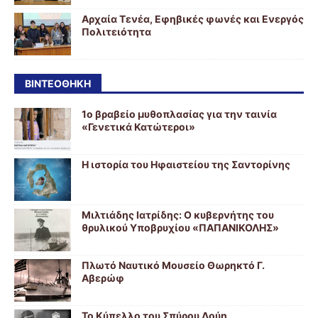
Αρχαία Τενέα, Εφηβικές φωνές και Ενεργός
Πολιτειότητα
ΒΙΝΤΕΟΘΉΚΗ
1ο βραβείο μυθοπλασίας για την ταινία
«Γενετικά Κατώτεροι»
Η ιστορία του Ηφαιστείου της Σαντορίνης
Μιλτιάδης Ιατρίδης: Ο κυβερνήτης του
θρυλικού Υποβρυχίου «ΠΑΠΑΝΙΚΟΛΗΣ»
Πλωτό Ναυτικό Μουσείο Θωρηκτό Γ.
Αβερώφ
Το Κύπελλο του Σπύρου Λούη