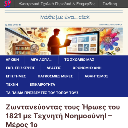
Ηλεκτρονικά Σχολικά Περιοδικά & Εφημερίδες
Σύνδεση
ΑΡΧΙΚΉ
ΛΊΓΑ ΛΌΓΙΑ…
ΤΟ ΣΧΟΛΕΊΟ ΜΑΣ
ΕΚΠ. ΕΠΙΣΚΈΨΕΙΣ
ΔΡΆΣΕΙΣ
ΧΡΟΝΟΜΗΧΑΝΗ
ΕΠΙΣΤΉΜΕΣ
ΠΑΓΚΌΣΜΙΕΣ ΜΈΡΕΣ
ΑΘΛΗΤΙΣΜΟΣ
ΤΕΧΝΗ
ΕΠΙΚΑΙΡΟΤΗΤΑ
ΤΑ ΠΑΙΔΙΆ ΠΡΕΣΒΕΥΤΈΣ ΤΟΥ ΤΌΠΟΥ ΤΟΥΣ
Ζωντανεύοντας τους Ήρωες του
1821 με Τεχνητή Νοημοσύνη! –
Μέρος 1ο