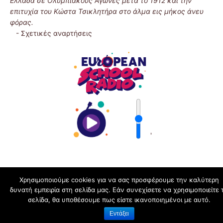
Ελλάδα σε Ολυμπιακούς Αγώνες μετά το 1912 και την
επιτυχία του Κώστα Τσικλητήρα στο άλμα εις μήκος άνευ
φόρας.
-
Σχετικές αναρτήσεις
'
Χρησιμοποιούμε cookies για να σας προσφέρουμε την καλύτερη
δυνατή εμπειρία στη σελίδα μας. Εάν συνεχίσετε να χρησιμοποιείτε 
schoolpress.sch.gr
σελίδα, θα υποθέσουμε πως είστε ικανοποιημένοι με αυτό.
Εντάξει
Όροι Χρήσης schoolpress.sch.gr
|
Δήλωση προσβασιμότητας