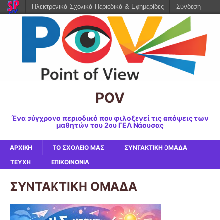
Ηλεκτρονικά Σχολικά Περιοδικά & Εφημερίδες
Σύνδεση
POV
Ένα σύγχρονο περιοδικό που φιλοξενεί τις απόψεις των
μαθητών του 2ου ΓΕΛ Νάουσας
ΑΡΧΙΚΗ
ΤΟ ΣΧΟΛΕΙΟ ΜΑΣ
ΣΥΝΤΑΚΤΙΚΗ ΟΜΑΔΑ
ΤΕΥΧΗ
ΕΠΙΚΟΙΝΩΝΙΑ
ΣΥΝΤΑΚΤΙΚΗ ΟΜΑΔΑ