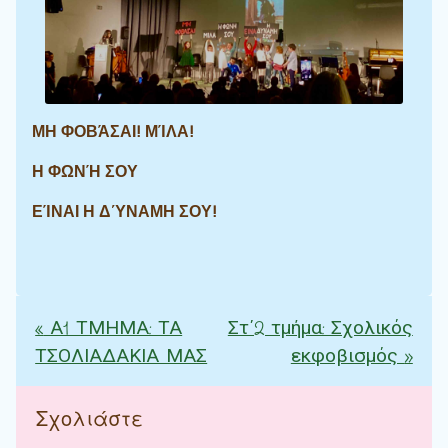
ΜΗ ΦΟΒΆΣΑΙ! ΜΊΛΑ!
Η ΦΩΝΉ ΣΟΥ
ΕΊΝΑΙ Η ΔΎΝΑΜΗ ΣΟΥ!
«
Α1 ΤΜΗΜΑ: ΤΑ
Στ΄2 τμήμα: Σχολικός
Πλοήγηση άρθρων
ΤΣΟΛΙΑΔΑΚΙΑ ΜΑΣ
εκφοβισμός
»
Σχολιάστε