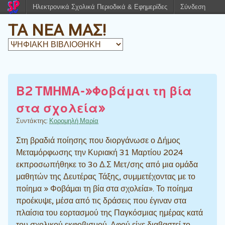
Ηλεκτρονικά Σχολικά Περιοδικά & Εφημερίδες
Σύνδεση
ΤΑ ΝΕΑ ΜΑΣ!
Β2 ΤΜΗΜΑ-»Φοβάμαι τη βία
στα σχολεία»
Συντάκτης:
Κορομηλή Μαρία
Στη βραδιά ποίησης που διοργάνωσε ο Δήμος
Μεταμόρφωσης την Κυριακή 31 Μαρτίου 2024
εκπροσωπήθηκε το 3ο Δ.Σ Μετ/σης από μια ομάδα
μαθητών της Δευτέρας Τάξης, συμμετέχοντας με το
ποίημα » Φοβάμαι τη βία στα σχολεία». Το ποίημα
προέκυψε, μέσα από τις δράσεις που έγιναν στα
πλαίσια του εορτασμού της Παγκόσμιας ημέρας κατά
του σχολικού εκφοβισμού. Αφού είχε διαβαστεί το