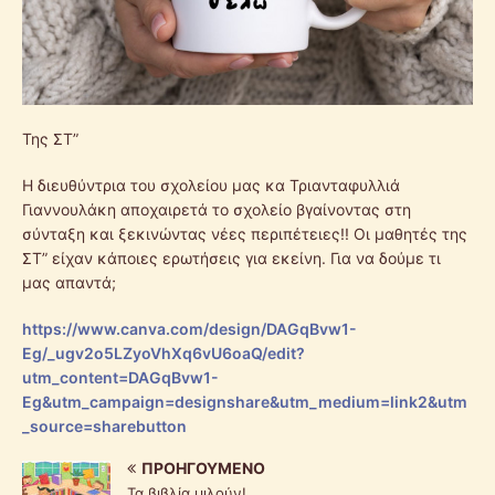
Της ΣΤ”
Η διευθύντρια του σχολείου μας κα Τριανταφυλλιά
Γιαννουλάκη αποχαιρετά το σχολείο βγαίνοντας στη
σύνταξη και ξεκινώντας νέες περιπέτειες!! Οι μαθητές της
ΣΤ” είχαν κάποιες ερωτήσεις για εκείνη. Για να δούμε τι
μας απαντά;
https://www.canva.com/design/DAGqBvw1-
Eg/_ugv2o5LZyoVhXq6vU6oaQ/edit?
utm_content=DAGqBvw1-
Eg&utm_campaign=designshare&utm_medium=link2&utm
_source=sharebutton
ΠΡΟΗΓΟΎΜΕΝΟ
Τα βιβλία μιλούν!