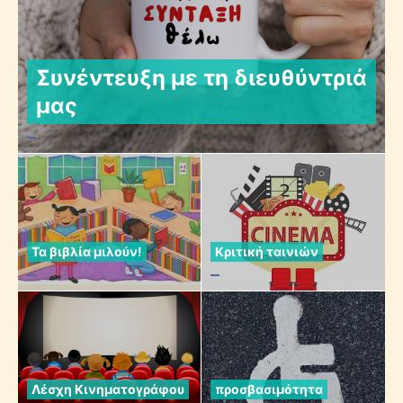
Συνέντευξη με τη διευθύντριά
μας
Τα βιβλία μιλούν!
Κριτική ταινιών
Λέσχη Κινηματογράφου
προσβασιμότητα