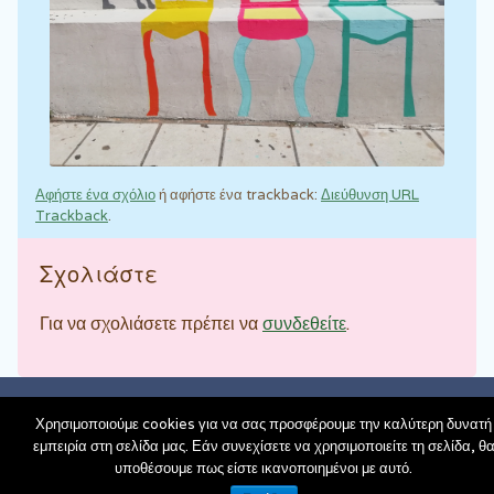
Αφήστε ένα σχόλιο
ή αφήστε ένα trackback:
Διεύθυνση URL
Trackback
.
Σχολιάστε
Για να σχολιάσετε πρέπει να
συνδεθείτε
.
schoolpress.sch.gr
| Theme Cute Frames by
Ying Zhang
Χρησιμοποιούμε cookies για να σας προσφέρουμε την καλύτερη δυνατή
Back to top
εμπειρία στη σελίδα μας. Εάν συνεχίσετε να χρησιμοποιείτε τη σελίδα, θ
υποθέσουμε πως είστε ικανοποιημένοι με αυτό.