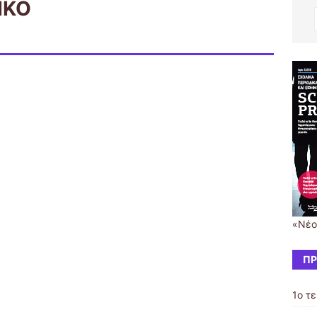
ΙΚΟ
«Νέο
ΠΡ
1ο τ