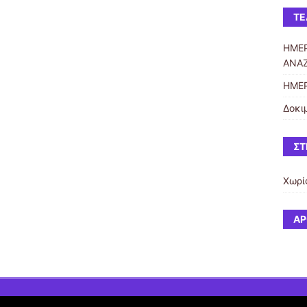
ΤΕ
ΗΜΕΡ
ΑΝΑ
ΗΜΕ
Δοκι
ΣΤ
Χωρί
ΆΡ