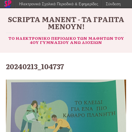
Ηλεκτρονικά Σχολικά Περιοδικά & Εφημερίδες
Σύνδεση
SCRIPTA MANENT - ΤΑ ΓΡΑΠΤΆ
ΜΈΝΟΥΝ!
ΤΟ ΗΛΕΚΤΡΟΝΙΚΌ ΠΕΡΙΟΔΙΚΌ ΤΩΝ ΜΑΘΗΤΏΝ ΤΟΥ
4ΟΥ ΓΥΜΝΑΣΊΟΥ ΆΝΩ ΛΙΟΣΊΩΝ
20240213_104737