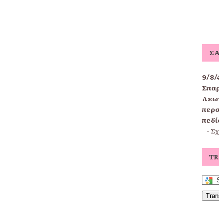
ΣΑ
9/8/
Σπαρ
Λεων
περσ
πεδί
-
Σχ
TR
Tran