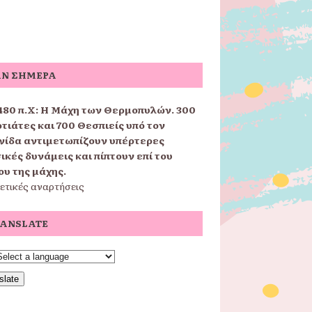
Ν ΣΉΜΕΡΑ
480 π.Χ:
Η Μάχη των Θερμοπυλών. 300
τιάτες και 700 Θεσπιείς υπό τον
ίδα αντιμετωπίζουν υπέρτερες
ικές δυνάμεις και πίπτουν επί του
ου της μάχης.
ετικές αναρτήσεις
ANSLATE
slate