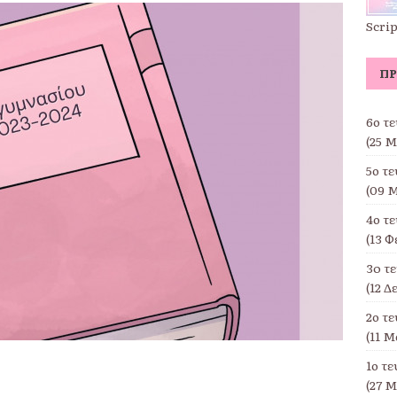
Scri
ΠΡ
6ο τ
(25 Μ
5ο τ
(09 Μ
4ο τ
(13 Φ
3o τ
(12 Δ
2ο τ
(11 Μ
1ο τ
(27 Μ