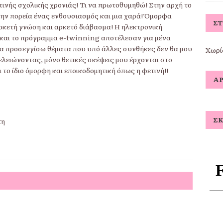
ετινής σχολικής χρονιάς! Τι να πρωτοθυμηθώ! Στην αρχή το
ην πορεία ένας ενθουσιασμός και μια χαρά! Όμορφα
Σ
κετή γνώση και αρκετό διάβασμα! Η ηλεκτρονική
ς και το πρόγραμμα e-twinning αποτέλεσαν για μένα
α προσεγγίσω θέματα που υπό άλλες συνθήκες δεν θα μου
Χωρί
ελειώνοντας, μόνο θετικές σκέψεις μου έρχονται στο
 το ίδιο όμορφη και εποικοδομητική όπως η φετινή!!
ΆΡ
ΣΚ
τη