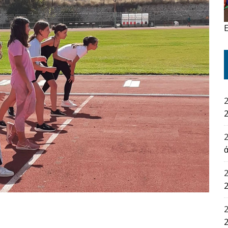
2
2
2