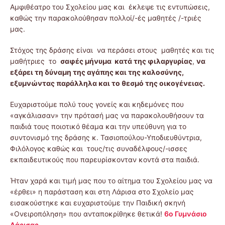
Αμφιθέατρο του Σχολείου μας και έκλεψε τις εντυπώσεις,
καθώς την παρακολούθησαν πολλοί/-ές μαθητές /-τριές
μας.
Στόχος της δράσης είναι να περάσει στους μαθητές και τις
μαθήτριες το
σαφές μήνυμα κατά της φιλαργυρίας
,
να
εξάρει τη δύναμη της αγάπης και της καλοσύνης,
εξυμνώντας παράλληλα και το θεσμό της οικογένειας.
Ευχαριστούμε πολύ τους γονείς και κηδεμόνες που
«αγκάλιασαν» την πρότασή μας να παρακολουθήσουν τα
παιδιά τους ποιοτικό θέαμα και την υπεύθυνη για το
συντονισμό της δράσης κ. Τασιοπούλου-Υποδιευθύντρια,
Φιλόλογος καθώς και τους/τις συναδέλφους/-ισσες
εκπαιδευτικούς που παρευρίσκονταν κοντά στα παιδιά.
Ήταν χαρά και τιμή μας που το αίτημα του Σχολείου μας να
«έρθει» η παράσταση και στη Λάρισα στο Σχολείο μας
εισακούστηκε και ευχαριστούμε την Παιδική σκηνή
«Ονειροπόληση» που ανταποκρίθηκε θετικά!
6ο Γυμνάσιο
Λάρισας