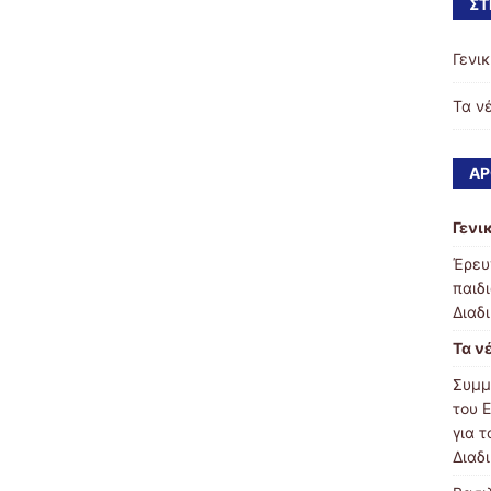
ΣΤ
Γενι
Τα ν
ΆΡ
Γενι
Έρευ
παιδ
Διαδ
Τα ν
Συμμ
του 
για 
Διαδ