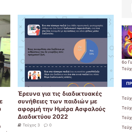
6ο Γ
Τεύχ
ΠΡ
Έρευνα για τις διαδικτυακές
Τεύχ
ε
συνήθειες των παιδιών με
Τεύχ
υ
αφορμή την Ημέρα Ασφαλούς
Διαδικτύου 2022
Τεύχ
Τεύχος 3
0
υ
Τεύχ