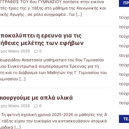
ΥΓΓΡΑΦΕΙΣ ΤΟΥ 6ου ΓΥΜΝΑΣΙΟΥ πατήστε στην εικόνα
ΠΡ
τές-τριες της γ ΄τάξης στο μάθημα της Κοινωνικής και
ικής Αγωγής , σε ρόλο συγγραφέα . Για
[...]
τεύχ
τεύχ
αποκαλύπτει η ερευνα για τις
τεύχ
ήθειες μελέτης των εφήβων
τεύχ
ύχος Μαίου 2026
0
τευχ
Γεωργιάδου Αναστασία μαθηματικό του 6ου Γυμνασίου
τεύχ
μου Συγκεντρωτικά συμπεράσματα Έρευνας για τη
τη και το Διάβασμα των Μαθητών της Γ΄ Γυμνασίου του
τεύχ
Γυμνασίου
[...]
τεύχ
τεύχ
ιουργούμε με απλά υλικά
τεύχ
ύχος Μαίου 2026
0
ετινή σχολική χρονιά 2025-2026 οι μαθητές της Α’
ΤΕ
Β’ τάξης είχαν την ευκαιρία να κατασκευάσουν ατομικά
ομαδικά
[...]