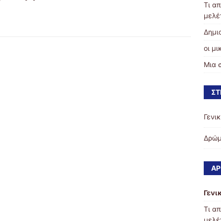
Τι α
μελέ
Δημι
οι μ
Μια 
ΣΤ
Γενι
Δρώμ
ΆΡ
Γενι
Τι α
μελέ