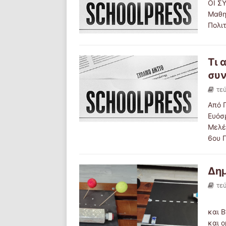
ΟΙ Σ
Μαθη
Πολιτ
Τι 
συν
τε
Από 
Ευόσ
Μελέ
6ου 
Δημ
τε
Τη φ
και 
και 