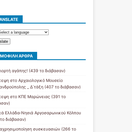
ANSLATE
slate
ΜΟΦΙΛΉ ΆΡΘΡΑ
γιορτή αγάπης! (439 το διάβασαν)
κεψη στο Αρχαιολογικό Μουσείο
ανδρούπολης _ Δ΄τάξη (407 το διάβασαν)
κεψη στο ΚΠΕ Μαρώνειας (391 το
ασαν)
εά Ελλάδα-Νησιά Αργοσαρωνικού Κόλπου
 το διάβασαν)
αχρησιμοποίηση συσκευασιών (266 το