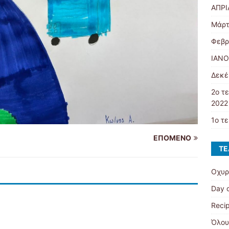
ΑΠΡΙ
Μάρτ
Φεβρ
ΙΑΝΟ
Δεκέ
2ο τ
2022 
1ο τ
ΕΠΌΜΕΝΟ
ΤΕ
Οχυρ
Day 
Recip
Όλου