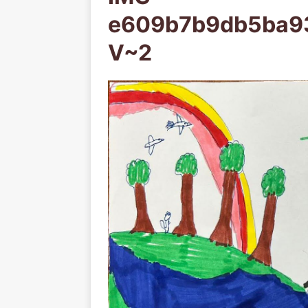
e609b7b9db5ba9
V~2