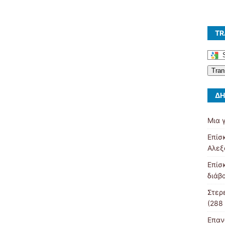
TR
Tran
ΔΗ
Μια 
Επίσ
Αλεξ
Επίσ
διάβ
Στερ
(288
Επαν