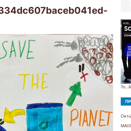
334dc607baceb041ed-
7ο...
ΠΡ
Οκτώ
MAIO