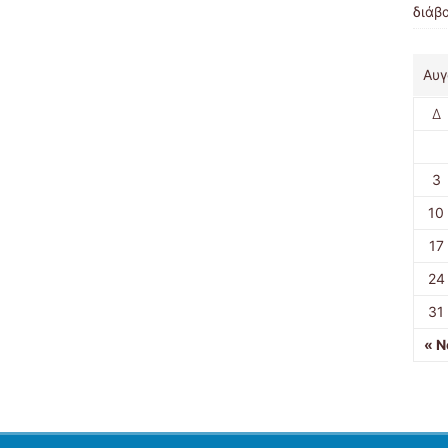
διάβ
Αυγ
Δ
3
10
17
24
31
« Ν