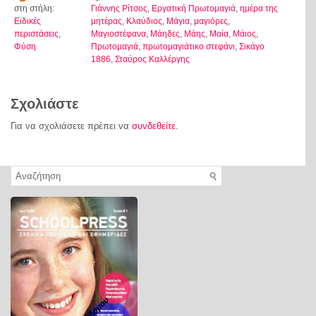
στη στήλη:
Γιάννης Ρίτσος
,
Εργατική Πρωτομαγιά
,
ημέρα της
Ειδικές
μητέρας
,
Κλαύδιος
,
Μάγια
,
μαγιόρες
,
περιστάσεις
,
Μαγιοστέφανα
,
Μάηδες
,
Μάης
,
Μαία
,
Μάιος
,
Φύση
Πρωτομαγιά
,
πρωτομαγιάτικο στεφάνι
,
Σικάγο
1886
,
Σταύρος Καλλέργης
Σχολιάστε
Για να σχολιάσετε πρέπει να
συνδεθείτε
.