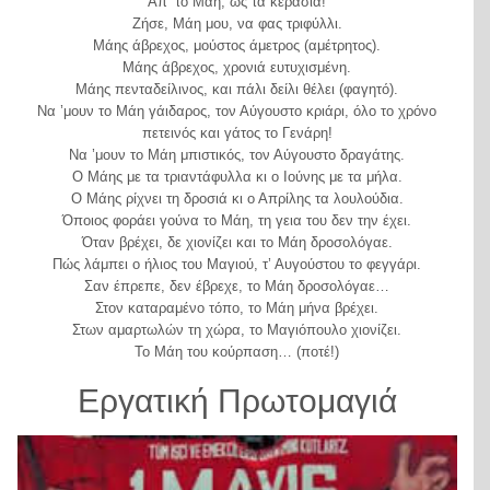
Απ’ το Μάη, ως τα κεράσια!
Ζήσε, Μάη μου, να φας τριφύλλι.
Μάης άβρεχος, μούστος άμετρος (αμέτρητος).
Μάης άβρεχος, χρονιά ευτυχισμένη.
Μάης πενταδείλινος, και πάλι δείλι θέλει (φαγητό).
Να ’μουν το Μάη γάιδαρος, τον Αύγουστο κριάρι, όλο το χρόνο
πετεινός και γάτος το Γενάρη!
Να ’μουν το Μάη μπιστικός, τον Αύγουστο δραγάτης.
Ο Μάης με τα τριαντάφυλλα κι ο Ιούνης με τα μήλα.
Ο Μάης ρίχνει τη δροσιά κι ο Απρίλης τα λουλούδια.
Όποιος φοράει γούνα το Μάη, τη γεια του δεν την έχει.
Όταν βρέχει, δε χιονίζει και το Μάη δροσολόγαε.
Πώς λάμπει ο ήλιος του Μαγιού, τ’ Αυγούστου το φεγγάρι.
Σαν έπρεπε, δεν έβρεχε, το Μάη δροσολόγαε…
Στον καταραμένο τόπο, το Μάη μήνα βρέχει.
Στων αμαρτωλών τη χώρα, το Μαγιόπουλο χιονίζει.
Το Μάη του κούρπαση… (ποτέ!)
Εργατική Πρωτομαγιά