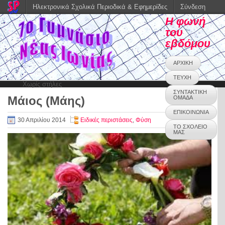
Ηλεκτρονικά Σχολικά Περιοδικά & Εφημερίδες
Σύνδεση
Η φωνή
του
εβδόμου
ΑΡΧΙΚΗ
ΤΕΥΧΗ
Χωρίς στήλες
ΣΥΝΤΑΚΤΙΚΗ
Μάιος (Μάης)
ΟΜΑΔΑ
0
ΕΠΙΚΟΙΝΩΝΙΑ
30 Απριλίου 2014
Ειδικές περιστάσεις
,
Φύση
ΤΟ ΣΧΟΛΕΙΟ
ΜΑΣ