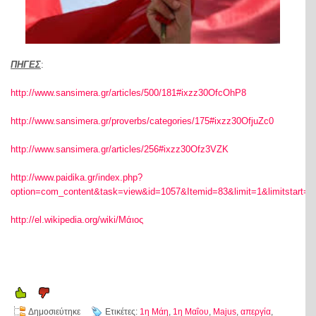
ΠΗΓΕΣ
:
http://www.sansimera.gr/articles/500/181#ixzz30OfcOhP8
http://www.sansimera.gr/proverbs/categories/175#ixzz30OfjuZc0
http://www.sansimera.gr/articles/256#ixzz30Ofz3VZK
http://www.paidika.gr/index.php?
option=com_content&task=view&id=1057&Itemid=83&limit=1&limitstart=5
http://el.wikipedia.org/wiki/Μάιος
Δημοσιεύτηκε
Ετικέτες:
1η Μάη
,
1η Μαΐου
,
Majus
,
απεργία
,