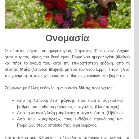
Ονομασία
Ο πέμπτος μήνας του ημερολογίου, διάρκειας 31 ημερών. Αρχικά
ήταν ο τρίτος μήνας του δεκάμηνου Ρωμαϊκού ημερολογίου (
Majus
)
και πήρε το όνομά του, κατά την επικρατέστερη εκδοχή, από τη
θεότητα
Μαία
(λατινικά
Μάγια
), μητέρα του θεού Ερμή. Ήταν η θεά
της γονιμότητας και την τιμούσαν με θυσίες χοιριδίων στο βωμό της.
Σύμφωνα με άλλες εκδοχές, η ονομασία
Μάιος
προέρχεται:
Από τη λατινική λέξη
μάγιορ
, που είναι ο συγκριτικός
βαθμός του επιθέτου μάγκνους = μεγάλος. (Πλούταρχος)
Από τη λατινική λέξη
μαγιέστας
= μεγαλειότητα. (Οβίδιος)
Από τους «
μαγιόρες
», τους ενδόξους προγόνους των
Ρωμαίων, στους οποίους ήταν αφιερωμένος.
Επί αυτοκράτορα Κλαυδίου, η Σύγκλητος πρότεινε την αλλαγή της