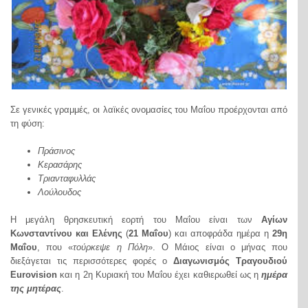
Σε γενικές γραμμές, οι λαϊκές ονομασίες του Μαΐου προέρχονται από
τη φύση:
Πράσινος
Κερασάρης
Τριανταφυλλάς
Λούλουδος
Η μεγάλη θρησκευτική εορτή του Μαΐου είναι των
Αγίων
Κωνσταντίνου και Ελένης
(
21 Μαΐου
) και αποφράδα ημέρα η
29η
Μαΐου
, που «
τούρκεψε η Πόλη
». Ο Μάιος είναι ο μήνας που
διεξάγεται τις περισσότερες φορές ο
Διαγωνισμός Τραγουδιού
Eurovision
και η 2η Κυριακή του Μαΐου έχει καθιερωθεί ως η
ημέρα
της μητέρας
.