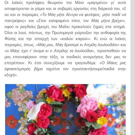
Οι λαϊκές προλήψεις θεωρούν τον Μάιο
«μαγεμένο»
γι’ αυτό
αποφεύγονται οι γάμοι και οι σοβαρές εργασίες στη διάρκειά του, εξ
ου και οι παροιμίες
«Το
Μάη μήτε δέντρο να φυτέψεις, μήτε παιδί να
παντρέψεις»
και
«Στον καταραμένο τόπο, τον Μάη μήνα βρέχει»,
αφού
οι ραγδαίες βροχές του Μαΐου προκαλούν ζημιές στα σιτηρά.
Όλοι οι λαοί, πάντως, την Πρωτομαγιά γιόρταζαν την ανθοφορία της
Φύσης και την απαρχή των
«καλών καιρών»
. Κι ενώ οι λαϊκές
παροιμίες, όπως,
«Μάη μου, Μάη δροσερέ κι Απρίλη λουλουδάτε»
και
«ο Μάης έχει τ’ όνομα κι ο Απρίλης τα λουλούδια»
, προσπαθούν να
μας επαναφέρουν στην τάξη, οι παιδικές αναμνήσεις δεν μας το
επιτρέπουν. Κι έτσι συνεχίζουμε να τραγουδάμε:
«Ο Μάιος μας
έφτασε/εμπρός βήμα ταχύ/να τον προϋπαντήσουμε/παιδιά στην
εξοχή»
.