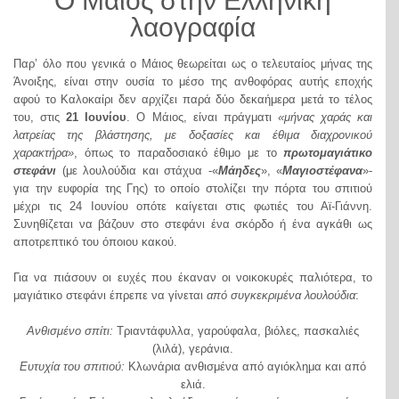
Ο Μάιος στην Ελληνική
λαογραφία
Παρ’ όλο που γενικά ο Μάιος θεωρείται ως ο τελευταίος μήνας της
Άνοιξης, είναι στην ουσία το μέσο της ανθοφόρας αυτής εποχής
αφού το Καλοκαίρι δεν αρχίζει παρά δύο δεκαήμερα μετά το τέλος
του, στις
21 Ιουνίου
. Ο Μάιος, είναι πράγματι
«μήνας χαράς και
λατρείας της βλάστησης, με δοξασίες και έθιμα διαχρονικού
χαρακτήρα»
, όπως το παραδοσιακό έθιμο με το
πρωτομαγιάτικο
στεφάνι
(με λουλούδια και στάχυα -«
Μάηδες
», «
Μαγιοστέφανα
»-
για την ευφορία της Γης) το οποίο στολίζει την πόρτα του σπιτιού
μέχρι τις 24 Ιουνίου οπότε καίγεται στις φωτιές του Αϊ-Γιάννη.
Συνηθίζεται να βάζουν στο στεφάνι ένα σκόρδο ή ένα αγκάθι ως
αποτρεπτικό του όποιου κακού.
Για να πιάσουν οι ευχές που έκαναν οι νοικοκυρές παλιότερα, το
μαγιάτικο στεφάνι έπρεπε να γίνεται
από συγκεκριμένα λουλούδια
:
Ανθισμένο σπίτι:
Τριαντάφυλλα, γαρούφαλα, βιόλες, πασκαλιές
(λιλά), γεράνια.
Ευτυχία του σπιτιού:
Kλωνάρια ανθισμένα από αγιόκλημα και από
ελιά.