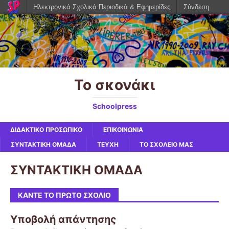
Ηλεκτρονικά Σχολικά Περιοδικά & Εφημερίδες
Σύνδεση
Το σκονάκι
Schoolpress
ΔΙΔΑΚΤΙΚΟ ΠΡΟΣΩΠΙΚΟ
ΕΠΙΚΟΙΝΩΝΙΑ
ΣΥΝΤΑΚΤΙΚΗ ΟΜΑΔΑ
ΤΕΥΧΗ
ΤΟ ΣΧΟΛΕΙΟ ΜΑΣ
ΣΥΝΤΑΚΤΙΚΗ ΟΜΑΔΑ
ΚΆΝΤΕ ΤΟ ΠΡΏΤΟ ΣΧΌΛΙΟ
Υποβολή απάντησης