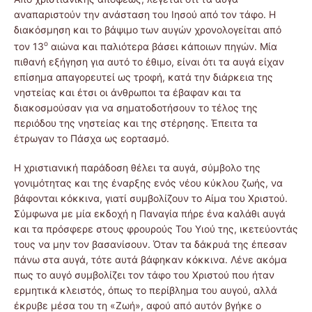
αναπαριστούν την ανάσταση του Ιησού από τον τάφο. Η
διακόσμηση και το βάψιμο των αυγών χρονολογείται από
ο
τον 13
αιώνα και παλιότερα βάσει κάποιων πηγών. Μία
πιθανή εξήγηση για αυτό το έθιμο, είναι ότι τα αυγά είχαν
επίσημα απαγορευτεί ως τροφή, κατά την διάρκεια της
νηστείας και έτσι οι άνθρωποι τα έβαφαν και τα
διακοσμούσαν για να σηματοδοτήσουν το τέλος της
περιόδου της νηστείας και της στέρησης. Έπειτα τα
έτρωγαν το Πάσχα ως εορτασμό.
Η χριστιανική παράδοση θέλει τα αυγά, σύμβολο της
γονιμότητας και της έναρξης ενός νέου κύκλου ζωής, να
βάφονται κόκκινα, γιατί συμβολίζουν το Αίμα του Χριστού.
Σύμφωνα με μία εκδοχή η Παναγία πήρε ένα καλάθι αυγά
και τα πρόσφερε στους φρουρούς Του Υιού της, ικετεύοντάς
τους να μην τον βασανίσουν. Όταν τα δάκρυά της έπεσαν
πάνω στα αυγά, τότε αυτά βάφηκαν κόκκινα. Λένε ακόμα
πως το αυγό συμβολίζει τον τάφο του Χριστού που ήταν
ερμητικά κλειστός, όπως το περίβλημα του αυγού, αλλά
έκρυβε μέσα του τη «Ζωή», αφού από αυτόν βγήκε ο