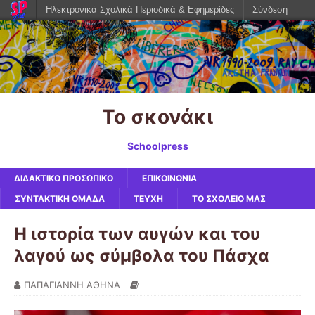
Ηλεκτρονικά Σχολικά Περιοδικά & Εφημερίδες
Σύνδεση
Το σκονάκι
Schoolpress
ΔΙΔΑΚΤΙΚΟ ΠΡΟΣΩΠΙΚΟ
ΕΠΙΚΟΙΝΩΝΙΑ
ΣΥΝΤΑΚΤΙΚΗ ΟΜΑΔΑ
ΤΕΥΧΗ
ΤΟ ΣΧΟΛΕΙΟ ΜΑΣ
Η ιστορία των αυγών και του
λαγού ως σύμβολα του Πάσχα
ΠΑΠΑΓΙΑΝΝΗ ΑΘΗΝΑ