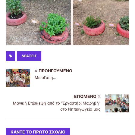
ΔΡΆΣΕΙΣ
ΠΡΟΗΓΟΎΜΕΝΟ
Με αΓάπη…
ΕΠΌΜΕΝΟ
Μαγική Επίσκεψη από το “Εργαστήρι Μαιρηβή”
στο Νηπιαγωγείο μας
ΚΆΝΤΕ ΤΟ ΠΡΏΤΟ ΣΧΌΛΙΟ