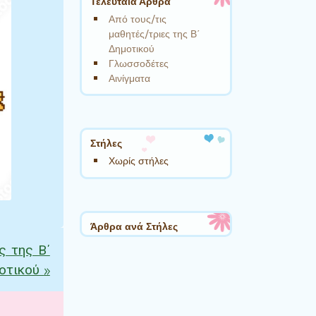
Τελευταία Άρθρα
Από τους/τις
μαθητές/τριες της Β΄
Δημοτικού
Γλωσσοδέτες
Αινίγματα
Στήλες
Χωρίς στήλες
Άρθρα ανά Στήλες
ς της Β΄
οτικού
»