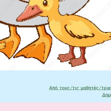
Από τους/τις μαθητές/τριε
ν
Δημ