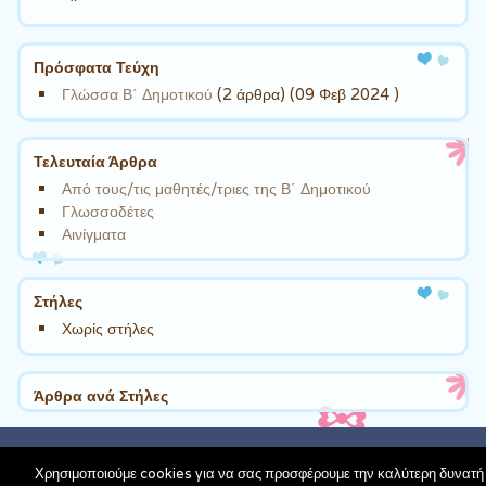
Πρόσφατα Τεύχη
Γλώσσα Β΄ Δημοτικού
(2 άρθρα) (09 Φεβ 2024 )
Τελευταία Άρθρα
Από τους/τις μαθητές/τριες της Β΄ Δημοτικού
Γλωσσοδέτες
Αινίγματα
Στήλες
Χωρίς στήλες
Άρθρα ανά Στήλες
schoolpress.sch.gr
| Theme Cute Frames by
Ying Zhang
Χρησιμοποιούμε cookies για να σας προσφέρουμε την καλύτερη δυνατή