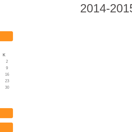
2014-201
Κ
2
9
16
23
30