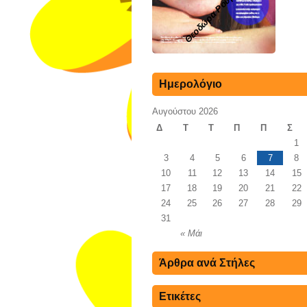
Θεοδώρα Ρούμκου
Ημερολόγιο
Αυγούστου 2026
Δ
Τ
Τ
Π
Π
Σ
1
3
4
5
6
7
8
10
11
12
13
14
15
17
18
19
20
21
22
24
25
26
27
28
29
31
« Μάι
Άρθρα ανά Στήλες
Ετικέτες