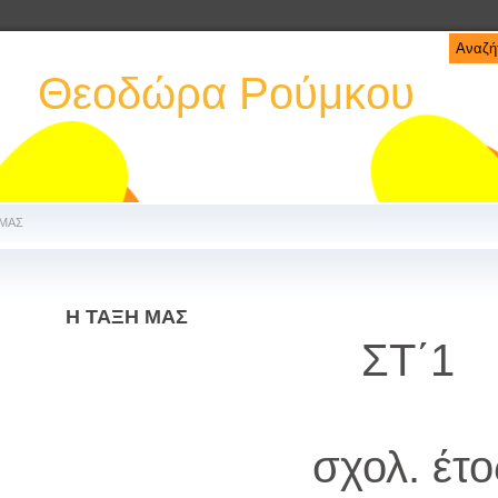
Θεοδώρα Ρούμκου
 ΜΑΣ
Η ΤΑΞΗ ΜΑΣ
ΣΤ΄1
σχολ. έτο