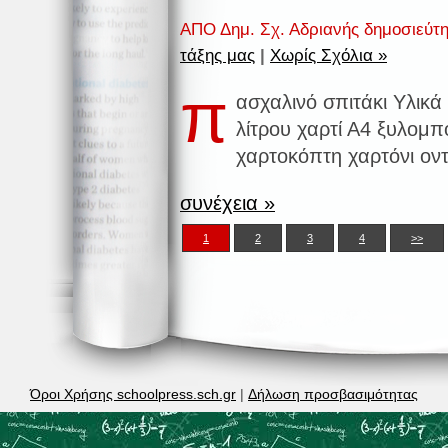
ΑΠΟ Δημ. Σχ. Αδριανής δημοσιεύτ
τάξης μας
|
Χωρίς Σχόλια »
π
ασχαλινό σπιτάκι Υλικά 
λίτρου χαρτί Α4 ξυλομπ
χαρτοκόπτη χαρτόνι ον
συνέχεια »
1
2
3
4
>>
Όροι Χρήσης schoolpress.sch.gr
|
Δήλωση προσβασιμότητας