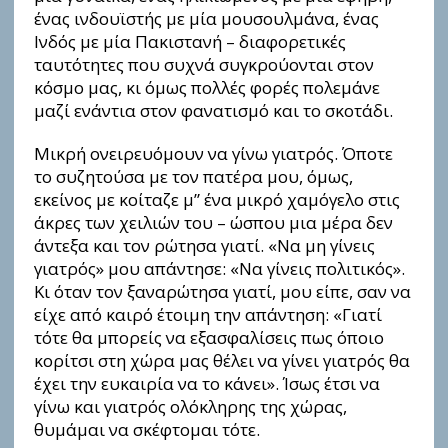
ένας ινδουϊστής με μία μουσουλμάνα, ένας
Ινδός με μία Πακιστανή – διαφορετικές
ταυτότητες που συχνά συγκρούονται στον
κόσμο μας, κι όμως πολλές φορές πολεμάνε
μαζί ενάντια στον φανατισμό και το σκοτάδι.
Μικρή ονειρευόμουν να γίνω γιατρός. Όποτε
το συζητούσα με τον πατέρα μου, όμως,
εκείνος με κοίταζε μ” ένα μικρό χαμόγελο στις
άκρες των χειλιών του – ώσπου μια μέρα δεν
άντεξα και τον ρώτησα γιατί. «Να μη γίνεις
γιατρός» μου απάντησε: «Να γίνεις πολιτικός».
Κι όταν τον ξαναρώτησα γιατί, μου είπε, σαν να
είχε από καιρό έτοιμη την απάντηση: «Γιατί
τότε θα μπορείς να εξασφαλίσεις πως όποιο
κορίτσι στη χώρα μας θέλει να γίνει γιατρός θα
έχει την ευκαιρία να το κάνει». Ίσως έτσι να
γίνω και γιατρός ολόκληρης της χώρας,
θυμάμαι να σκέφτομαι τότε.