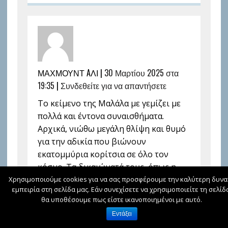
ΜΑΧΜΟΥΝΤ AΛΙ |
30 Μαρτίου 2025 στα
19:35
|
Συνδεθείτε για να απαντήσετε
Το κείμενο της Μαλάλα με γεμίζει με
πολλά και έντονα συναισθήματα.
Αρχικά, νιώθω μεγάλη θλίψη και θυμό
για την αδικία που βιώνουν
εκατομμύρια κορίτσια σε όλο τον
κόσμο. Τα δικαιώματά τους, όπως η
πρόσβαση στην εκπαίδευση, δεν είναι
Χρησιμοποιούμε cookies για να σας προσφέρουμε την καλύτερη δυνα
εμπειρία στη σελίδα μας. Εάν συνεχίσετε να χρησιμοποιείτε τη σελίδ
δεδομένα, αλλά θεωρούνται
θα υποθέσουμε πως είστε ικανοποιημένοι με αυτό.
πολυτέλεια σε πολλές χώρες. Είναι
Εντάξει
τρομερά άδικο να στερούνται την