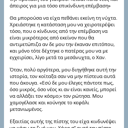
άπειρος για μια τόσο επικίνδυνη επέμβαση»
Θα μπορούσα να είχα πεθάνει εκείνη τη νύχτα.
Χρειάστηκε η κατάσταση μου να χειροτερέψει
τόσο, που ο κίνδυνος από την επέμβαση να
είναι μικρότερος από εκείνον που θα
αντιμετώπιζα αν δε μου την έκαναν επιτόπου,
και μόνο τότε δέχτηκε ο πατέρας μου να με
εγχειρίσει, λίγο μετά τα μεσάνυχτα, ο Χαν.
Όταν, πολύ αργότερα, μου διηγήθηκε αυτή την
ιστορία, τον κοίταξα σαν να μην πίστευα αυτά
που άκουγα. «Εσύ δε μου έλεγες πάντοτε πως,
όσο μικρός, όσο νέος κι αν είναι κανείς, μπορεί
να αλλάξει τον κόσμο;» τον ρώτησα. Μου
χαμογέλασε και κούνησε το κεφάλι
μετανιωμένος.
Εξαιτίας αυτής της πίστης του είχα κινδυνέψει
να χάσω τη ζωή μου. Χάρη σ” αυτή την πίστη