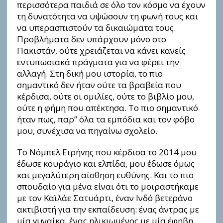
περισσότερα παιδιά σε όλο τον κόσμο να έχουν
τη δυνατότητα να υψώσουν τη φωνή τους και
να υπερασπιστούν τα δικαιώματα τους.
Προβλήματα δεν υπάρχουν μόνο στο
Πακιστάν, ούτε χρειάζεται να κάνει κανείς
εντυπωσιακά πράγματα για να φέρει την
αλλαγή. Στη δική μου ιστορία, το πιο
σημαντικό δεν ήταν ούτε τα βραβεία που
κέρδισα, ούτε οι ομιλίες, ούτε το βιβλίο μου,
ούτε η φήμη που απέκτησα. Το πιο σημαντικό
ήταν πως, παρ” όλα τα εμπόδια και τον φόβο
μου, συνέχισα να πηγαίνω σχολείο.
Το Νόμπελ Eιρήvης που κέρδισα το 2014 μου
έδωσε κουράγιο και ελπίδα, μου έδωσε όμως
και μεγαλύτερη αίσθηση ευθύνης. Και το πιο
σπουδαίο για μένα είναι ότι το μοιραστήκαμε
με τον Καϊλάε Σατυάρτι, έναν Ινδό βετεράνο
ακτιβιστή για την εκπαίδευση: ένας άντρας με
μία γυναίκα, ένας ηλικιωμένος με μία έφηβη,