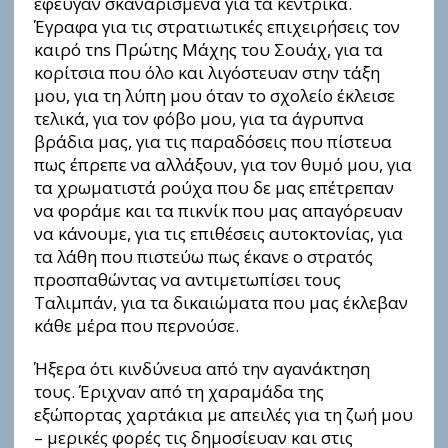
έφευγαν σκαναρισμένα για τα κεντρικά.
Έγραφα για τις στρατιωτικές επιχειρήσεις τον
καιρό τns Πρώτης Mάχης του Σουάχ, για τα
κορίτσια που όλο και λιγόστευαν στην τάξη
μου, για τη λύπη μου όταν το σχολείο έκλεισε
τελικά, για τον φόβο μου, για τα άγρυπνα
βράδια μας, για τις παραδόσεις που πίστευα
πως έπρεπε να αλλάξουν, για τον θυμό μου, για
τα χρωματιστά ρούχα που δε μας επέτρεπαν
να φοράμε και τα πικνίκ που μας απαγόρευαν
να κάνουμε, για τις επιθέσεις αυτοκτονίας, για
τα λάθη που πιστεύω πως έκανε ο στρατός
προσπαθώντας να αντιμετωπίσει τους
Ταλιμπάν, για τα δικαιώματα που μας έκλεβαν
κάθε μέρα που περνούσε.
Ήξερα ότι κινδύνευα από την αγανάκτηση
τους. Έριχναν από τη χαραμάδα της
εξώπορτας χαρτάκια με απειλές για τη ζωή μου
– μερικές φορές τις δημοσίευαν και στις