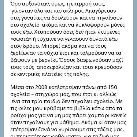
Όσο αυξανόταν, όμως, η επιρροή τoυς,
γίνονταν όλο και πιο σκληροί. Απαγόρευαν
στις γυναίκες να δουλεύουν και να πηγαίνουν
στο σχολείο, ακόμα και να κυκλοφορούν μόνες
τoυς έξω. Χτυπούσαν όσες δεν ήταν ντυμένες
«σωστά» ή τύχαινε να γελάσουν δυνατά έξω
στον δρόμο. Μπορεί ακόμα και να τoυς
ξερίζωναν τα νύχια έτσι και τολμούσαν να τα
βάψουν με βερνίκι. Όσους διαφωνούσαν μαζί
τoυς τoύς αποκεφάλιζαν και τoυs κρεμούσαν
σε κεντρικές πλατείες της πόλης.
Μέσα στο 2008 κατέστρεψαν πάνω από 150
σχολεία – στη χώρα μας, που έτσι κι αλλιώς
ένα στα τρία παιδιά δεν πηγαίνει σχολείο. Με
τις φίλες μου κρύβαμε τα βιβλία κάτω από τα
ρούχα μας για να μη μας πάρει χαμπάρι κανείς
όταν πηγαίναμε για μάθημα. Ακόμα κι όταν μας
επέτρεψαν ξανά να γυρίσουμε στις τάξεις μας,
οι περισσότερες φοβόμασταν για τη ζωή μας.