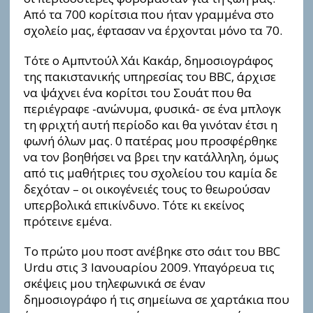
Από τα 700 κορίτσια που ήταν γραμμένα στο
σχολείο μας, έφτασαν να έρχονται μόνο τα 70.
Τότε ο Αμπντούλ Χάι Κακάρ, δημοσιογράφος
της πακιστανικής υπηρεσίας του BBC, άρχισε
να ψάχνει ένα κορίτσι του Σουάτ που θα
περιέγραφε -ανώνυμα, φυσικά- σε ένα μπλογκ
τη φριχτή αυτή περίοδο και θα γινόταν έτσι η
φωνή όλων μας. 0 πατέρας μου προσφέρθηκε
να τον βοηθήσει να βρει την κατάλληλη, όμως
από τις μαθήτριες του σχολείου του καμία δε
δεχόταν – οι οικογένειές τoυς το θεωρούσαν
υπερβολικά επικίνδυνο. Τότε κι εκείνος
πρότεινε εμένα.
Το πρώτο μου ποστ ανέβηκε στο σάιτ του BBC
Urdu στις 3 Ιανουαρίου 2009. Υπαγόρευα τις
σκέψεις μου τηλεφωνικά σε έναν
δημοσιογράφο ή τις σημείωνα σε χαρτάκια που