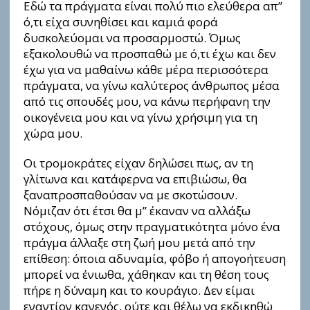
Εδώ τα πράγματα είναι πολύ πιο ελεύθερα απ”
ό,τι είχα συνηθίσει και καμιά φορά
δυσκολεύομαι να προσαρμοστώ. Όμως
εξακολουθώ να προσπαθώ με ό,τι έχω και δεν
έχω για να μαθαίνω κάθε μέρα περισσότερα
πράγματα, να γίνω καλύτερος άνθρωπος μέσα
από τις σπουδές μου, να κάνω περήφανη την
οικογένεια μου και να γίνω χρήσιμη για τη
χώρα μου.
Οι τρομοκράτες είχαν δηλώσει πως, αν τη
γλίτωνα και κατάφερνα να επιβιώσω, θα
ξαναπροσπαθούσαν να με σκοτώσουν.
Νόμιζαν ότι έτσι θα μ” έκαναν να αλλάξω
στόχους, όμως στην πραγματικότητα μόνο ένα
πράγμα άλλαξε στη ζωή μου μετά από την
επίθεση: όποια αδυναμία, φόβο ή απογοήτευση
μπορεί να ένιωθα, χάθηκαν και τη θέση τους
πήρε η δύναμη και το κουράγιο. Δεν είμαι
εναντίον κανενός, ούτε και θέλω να εκδικηθώ