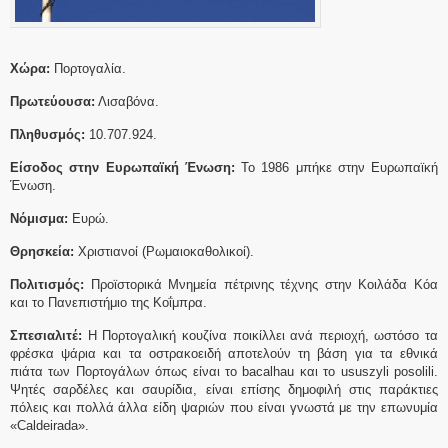
Χώρα:
Πορτογαλία.
Πρωτεύουσα:
Λισαβόνα.
Πληθυσμός:
10.707.924.
Είσοδος στην Ευρωπαϊκή Ένωση:
Το 1986 μπήκε στην Ευρωπαϊκή
Ένωση.
Νόμισμα:
Ευρώ.
Θρησκεία:
Χριστιανοί (Ρωμαιοκαθολικοί).
Πολιτισμός:
Προϊστορικά Μνημεία πέτρινης τέχνης στην Κοιλάδα Κόα
και το Πανεπιστήμιο της Κοΐμπρα.
Σπεσιαλιτέ:
Η Πορτογαλική κουζίνα ποικίλλει ανά περιοχή, ωστόσο τα
φρέσκα ψάρια και τα οστρακοειδή αποτελούν τη βάση για τα εθνικά
πιάτα των Πορτογάλων όπως είναι το bacalhau και το ususzyli posolili.
Ψητές σαρδέλες και σαυρίδια, είναι επίσης δημοφιλή στις παράκτιες
πόλεις και πολλά άλλα είδη ψαριών που είναι γνωστά με την επωνυμία
«Caldeirada».