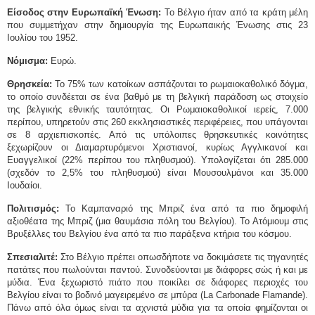
Είσοδος στην Ευρωπαϊκή Ένωση:
Το Βέλγιο ήταν από τα κράτη μέλη
που συμμετήχαν στην δημιουργία της Ευρωπαικής Ένωσης στις 23
Ιουλίου του 1952.
Νόμισμα:
Ευρώ.
Θρησκεία:
Το 75% των κατοίκων ασπάζονται το ρωμαιοκαθολικό δόγμα,
το οποίο συνδέεται σε ένα βαθμό με τη βελγική παράδοση ως στοιχείο
της βελγικής εθνικής ταυτότητας. Οι Ρωμαιοκαθολικοί ιερείς, 7.000
περίπου, υπηρετούν στις 260 εκκλησιαστικές περιφέρειες, που υπάγονται
σε 8 αρχιεπισκοπές. Από τις υπόλοιπες θρησκευτικές κοινότητες
ξεχωρίζουν οι Διαμαρτυρόμενοι Χριστιανοί, κυρίως Αγγλικανοί και
Ευαγγελικοί (22% περίπου του πληθυσμού). Υπολογίζεται ότι 285.000
(σχεδόν το 2,5% του πληθυσμού) είναι Μουσουλμάνοι και 35.000
Ιουδαίοι.
Πολιτισμός:
Το Καμπαναριό της Μπριζ ένα από τα πιο δημοφιλή
αξιοθέατα της Μπριζ (μια θαυμάσια πόλη του Βελγίου). Το Ατόμιουμ στις
Βρυξέλλες του Βελγίου ένα από τα πιο παράξενα κτήρια του κόσμου.
Σπεσιαλιτέ:
Στο Βέλγιο πρέπει οπωσδήποτε να δοκιμάσετε τις τηγανητές
πατάτες που πωλούνται παντού. Συνοδεύονται με διάφορες σώς ή και με
μύδια. Ένα ξεχωριστό πιάτο που ποικίλει σε διάφορες περιοχές του
Βελγίου είναι το βοδινό μαγειρεμένο σε μπύρα (La Carbonade Flamande).
Πάνω από όλα όμως είναι τα αχνιστά μύδια για τα οποία φημίζονται οι