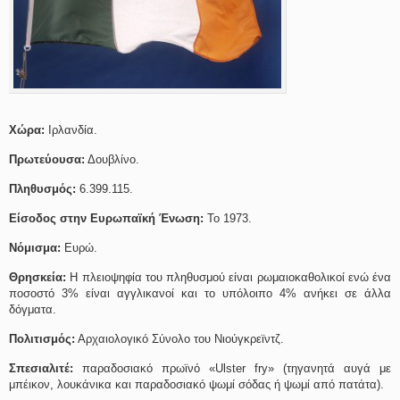
Χώρα:
Ιρλανδία.
Πρωτεύουσα:
Δουβλίνο.
Πληθυσμός:
6.399.115.
Είσοδος στην Ευρωπαϊκή Ένωση:
Το 1973.
Νόμισμα:
Ευρώ.
Θρησκεία:
Η πλειοψηφία του πληθυσμού είναι ρωμαιοκαθολικοί ενώ ένα
ποσοστό 3% είναι αγγλικανοί και το υπόλοιπο 4% ανήκει σε άλλα
δόγματα.
Πολιτισμός:
Αρχαιολογικό Σύνολο του Νιούγκρεϊντζ.
Σπεσιαλιτέ:
παραδοσιακό πρωϊνό «Ulster fry» (τηγανητά αυγά με
μπέικον, λουκάνικα και παραδοσιακό ψωμί σόδας ή ψωμί από πατάτα).