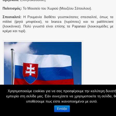
Πολιτισμός:
Το Μουσείο του Χωριού (Μουζέου Σάτουλουι).
Σπεσιαλιτέ:
Η Ρουμανία διαθέτει γευστικότατες σπεσιαλιτέ, όπως τα
mititei (ψητά μπιφτέκια), τα branza (τυρόπιτες) και τα pattttricieni
(λουκάνικα). Πολύ γνωστά είναι επίσης τα Papanasi (λουκουμάδες με
κρέμα και τυρί).
Χρησιμοποιούμε cookies για να σας προσφέρουμε την καλύτερη δυνατ
εμπειρία στη σελίδα μας. Εάν συνεχίσετε να χρησιμοποιείτε τη σελίδα, θ
υποθέσουμε πως είστε ικανοποιημένοι με αυτό.
Εντάξει
Χώρα:
Σλοβακία.