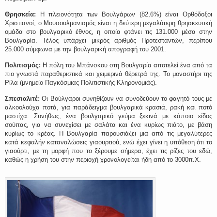
Θρησκεία:
Η πλειονότητα των Βουλγάρων (82,6%) είναι Ορθόδοξοι
Χριστιανοί, ο Μουσουλμανισμός είναι η δεύτερη μεγαλύτερη θρησκευτική
ομάδα στο βουλγαρικό έθνος, η οποία φτάνει τις 131.000 μέσα στην
Βουλγαρία. Τέλος υπάρχει μικρός αριθμός Προτεσταντών, περίπου
25.000 σύμφωνα με την βουλγαρική απογραφή του 2001.
Πολιτισμός:
Η πόλη του Μπάνσκου στη Βουλγαρία αποτελεί ένα από τα
πιο γνωστά παραθεριστικά και χειμερινά θέρετρά της. Το μοναστήρι της
Ρίλα (μνημείο Παγκόσμιας Πολιτιστικής Κληρονομιάς).
Σπεσιαλιτέ:
Οι Βούλγαροι συνηθίζουν να συνοδεύουν το φαγητό τους με
αλκοολούχα ποτά, για παράδειγμα βουλγαρικά κρασιά, ρακή και ποτό
μαστίχα. Συνήθως, ένα βουλγαρικό γεύμα ξεκινά με κάποιο είδος
σούπας, για να συνεχίσει με σαλάτα και ένα κυρίως πιάτο, με βάση
κυρίως το κρέας. Η Βουλγαρία παρουσιάζει μια από τις μεγαλύτερες
κατά κεφαλήν καταναλώσεις γιαουρτιού, ενώ έχει γίνει η υπόθεση ότι το
γιαούρτι, με τη μορφή που το ξέρουμε σήμερα, έχει τις ρίζες του εδώ,
καθώς η χρήση του στην περιοχή χρονολογείται ήδη από το 3000π.Χ.