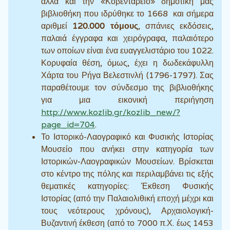
αλλά και την «Κοβεντάρειο» δημοτική μας
βιβλιοθήκη που ιδρύθηκε το 1668 και σήμερα
αριθμεί
120.000 τόμους
, σπάνιες εκδόσεις,
παλαιά έγγραφα και χειρόγραφα, παλαιότερο
των οποίων είναι ένα ευαγγελιστάριο του 1022.
Κορυφαία θέση, όμως, έχει η δωδεκάφυλλη
Χάρτα του Ρήγα Βελεστινλή (1796-1797). Σας
παραθέτουμε τον σύνδεσμο της βιβλιοθήκης
για μια εικονική περιήγηση
http://www.kozlib.gr/kozlib_new/?
page_id=704
.
Το Ιστορικό-Λαογραφικό και Φυσικής Ιστορίας
Μουσείο που ανήκει στην κατηγορία των
Ιστορικών-Λαογραφικών Μουσείων. Βρίσκεται
στο κέντρο της πόλης και περιλαμβάνει τις εξής
θεματικές κατηγορίες: Έκθεση Φυσικής
Ιστορίας (από την Παλαιολιθική εποχή μέχρι και
τους νεότερους χρόνους), Αρχαιολογική-
Βυζαντινή έκθεση (από το 7000 π.Χ. έως 1453