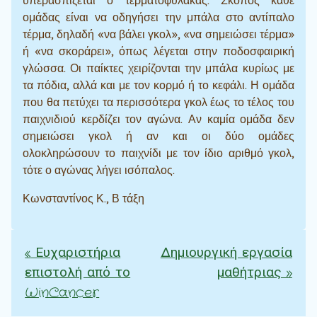
υπερασπίζεται ο τερματοφύλακας. Σκοπός κάθε
ομάδας είναι να οδηγήσει την μπάλα στο αντίπαλο
τέρμα, δηλαδή «να βάλει γκολ», «να σημειώσει τέρμα»
ή «να σκοράρει», όπως λέγεται στην ποδοσφαιρική
γλώσσα. Οι παίκτες χειρίζονται την μπάλα κυρίως με
τα πόδια, αλλά και με τον κορμό ή το κεφάλι. Η ομάδα
που θα πετύχει τα περισσότερα γκολ έως το τέλος του
παιχνιδιού κερδίζει τον αγώνα. Αν καμία ομάδα δεν
σημειώσει γκολ ή αν και οι δύο ομάδες
ολοκληρώσουν το παιχνίδι με τον ίδιο αριθμό γκολ,
τότε ο αγώνας λήγει ισόπαλος.
Κωνσταντίνος Κ., Β τάξη
«
Ευχαριστήρια
Δημιουργική εργασία
Πλοήγηση άρθρων
επιστολή από το
μαθήτριας
»
WinCancer