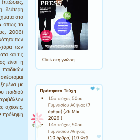
 (πτώσεις,
η δεύτερη
χήματα στο
τα όπως τα
κας, 2006)
χνότητα των
αχτάρα των
ατα και τις
Click στη γνώση
ος είναι η
 παιδικών
“σκέφτομαι
υξημένα με
Πρόσφατα Τεύχη
ου παιδιού
15ο τεύχος 50ου
περιβάλλον
Γυμνασίου Αθήνας
(7
ς σχέσεις.
άρθρα) (26 Μάι
ην πρόληψη
2026 )
14ο τεύχος 50ου
Γυμνασίου Αθήνας
(10 άρθρα) (10 Φεβ