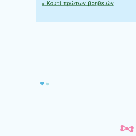
«
Κουτί πρώτων βοηθειών
Πλοήγηση άρθρω