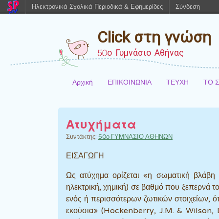
Ηλεκτρονικά Σχολικά Περιοδικά & Εφημερίδες
Σύνδεση
Click στη γνώση
50ο Γυμνάσιο Αθήνας
Αρχική
ΕΠΙΚΟΙΝΩΝΙΑ
ΤΕΥΧΗ
ΤΟ 
Ατυχήματα
Συντάκτης:
50ο ΓΥΜΝΑΣΙΟ ΑΘΗΝΩΝ
ΕΙΣΑΓΩΓΗ
Ως ατύχημα ορίζεται «η σωματική βλάβη 
ηλεκτρική, χημική) σε βαθμό που ξεπερνά τ
ενός ή περισσότερων ζωτικών στοιχείων, ό
εκούσια» (Hockenberry, J.M. & Wilson, D.