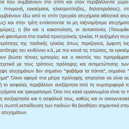
τα που συμβαίνουν στο σπίτι και στον περιβάλλοντα χώρο
πνιγμονή, εγκαύματα, ηλεκτροπληξίες, δηλητηριάσεις), στ
υμβαίνουν έξω από το σπίτι (τροχαία ατυχήματα αθλητικά ατυ
υς) και στην τρίτη εντάσσονται τα μη ταξινομήσιμα ατυχήμα
ημμύρες), η βία και η κακοποίηση, οι αυτοκτονίες (Τσουμά
υχνό φαινόμενο στα παιδιά προσχολικής ηλικίας. Η αυξημένη συ
ιτερότητες της παιδικής ηλικίας όπως περιέργεια, έμφυτη λ
τίληψη του κινδύνου κ.ά., με πιο κοινά τις πτώσεις, τα εγκαύμ
ουν βιώσει τέτοιες εμπειρίες και ο σκοπός του προγράμματ
σχετικά με τους τρόπους πρόληψης και αντιμετώπισης των
ψη ατυχημάτων δεν σημαίνει “φοβάμαι τα πάντα”, σημαίνει 
ημα” Όσον αφορά στα μέτρα πρόληψης απαιτείται να είναι α
ή το ασφαλές περιβάλλον ανεξάρτητα από τη συμπεριφορά τ
υχήματα και τραυματισμοί. Όσο πιο καλά οργανωμένο είναι το 
 η ανεξαρτησία και η ασφάλειά τους, καθώς και οι οικογενειακέ
 η σωστή εκπαίδευση των παιδιών θα βοηθήσει σημαντικά στ
ν ατυχημάτων.