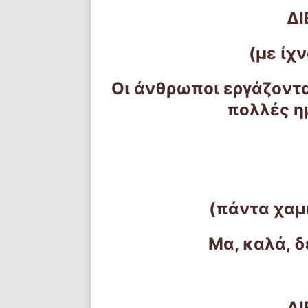
Δ
(με ίχ
Οι άνθρωποι εργάζοντ
πολλές η
(πάντα χαμ
Μα, καλά, 
Δ