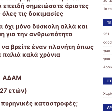
2ο τ
επειδή σημειώσατε άριστες
1ο τ
 όλες τις δοκιμασίες
ΤΕ
ι όχι μόνο δύσκολη αλλά και
ιμη για την ανθρωπότητα
251
cgcd
 να βρείτε έναν πλανήτη όπως
γεια
α παλιά καλά χρόνια
γεια
Apoll
ΑΔΑΜ
ΣΤ
(27 ετών)
Χωρί
ς πυρηνικές καταστροφές;
ΆΡ