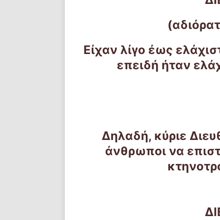
(αδιόρα
Είχαν λίγο έως ελάχισ
επειδή ήταν ελά
Δηλαδή, κύριε Διευθ
άνθρωποι να επιστ
κτηνοτρ
Δ