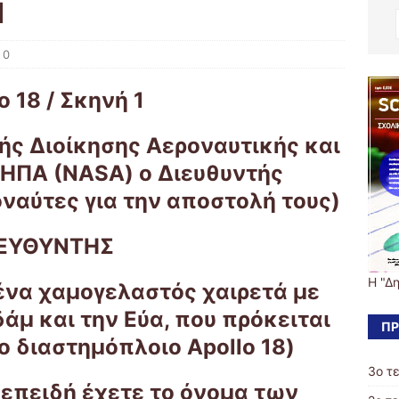
1
0
o 18 / Σκηνή 1
κής Διοίκησης Αεροναυτικής και
ΗΠΑ (NASA) ο Διευθυντής
ναύτες για την αποστολή τους)
ΙΕΥΘΥΝΤΗΣ
Η "Δ
ένα χαμογελαστός χαιρετά με
άμ και την Εύα, που πρόκειται
ΠΡ
 διαστημόπλοιο Apollo 18)
3ο τ
 επειδή έχετε το όνομα των