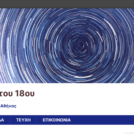
του 18ου
υ Αθήνας
ΔΑ
ΤΕΥΧΗ
ΕΠΙΚΟΙΝΩΝΙΑ