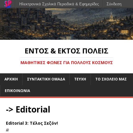
Ηλεκτρονικά Σχολικά Περιοδικά & Εφημερίδες
Σύνδεση
ΕΝΤΌΣ & ΕΚΤΌΣ ΠΌΛΕΙΣ
ΜΑΘΗΤΙΚΈΣ ΦΩΝΈΣ ΓΙΑ ΠΟΛΛΟΎΣ ΚΌΣΜΟΥΣ
ΑΡΧΙΚΉ
ΣΥΝΤΑΚΤΙΚΗ ΟΜΑΔΑ
ΤΕΥΧΗ
ΤΟ ΣΧΟΛΕΙΟ ΜΑΣ
ΕΠΙΚΟΙΝΩΝΙΑ
-> Editorial
Editorial 3: Τέλος Σεζόν!