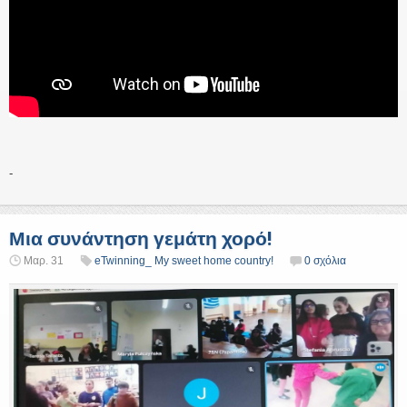
-
Μια συνάντηση γεμάτη χορό!
Μαρ. 31
eTwinning_ My sweet home country!
0 σχόλια