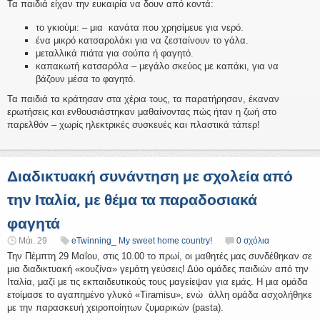
Τα παιδιά είχαν την ευκαιρία να δουν από κοντά:
το γκιούμι: – μια κανάτα που χρησίμευε για νερό.
ένα μικρό κατσαρολάκι για να ζεσταίνουν το γάλα.
μεταλλικά πιάτα για σούπα ή φαγητό.
καπακωτή κατσαρόλα – μεγάλο σκεύος με καπάκι, για να
βάζουν μέσα το φαγητό.
Τα παιδιά τα κράτησαν στα χέρια τους, τα παρατήρησαν, έκαναν
ερωτήσεις και ενθουσιάστηκαν μαθαίνοντας πώς ήταν η ζωή στο
παρελθόν – χωρίς ηλεκτρικές συσκευές και πλαστικά τάπερ!
Διαδικτυακή συνάντηση με σχολεία από
την Ιταλία, με θέμα τα παραδοσιακά
φαγητά
Μάι. 29
eTwinning_ My sweet home country!
0 σχόλια
Την Πέμπτη 29 Μαΐου, στις 10.00 το πρωί, οι μαθητές μας συνδέθηκαν σε
μια διαδικτυακή «κουζίνα» γεμάτη γεύσεις! Δύο ομάδες παιδιών από την
Ιταλία, μαζί με τις εκπαιδευτικούς τους μαγείεψαν για εμάς. Η μια ομάδα
ετοίμασε το αγαπημένο γλυκό «Tiramisu», ενώ άλλη ομάδα ασχολήθηκε
με την παρασκευή χειροποίητων ζυμαρικών (pasta).