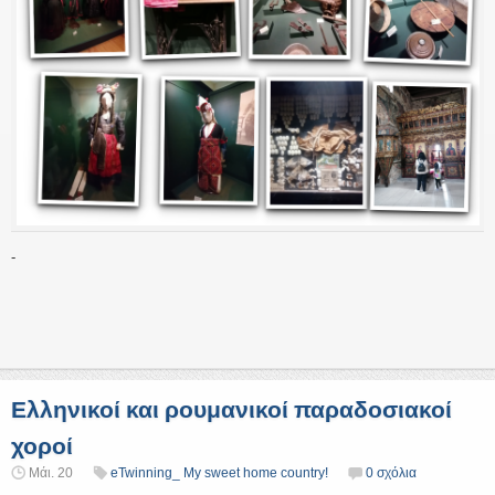
-
Ελληνικοί και ρουμανικοί παραδοσιακοί
χοροί
Μάι. 20
eTwinning_ My sweet home country!
0 σχόλια