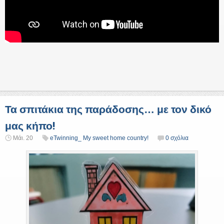
Τα σπιτάκια της παράδοσης… με τον δικό
μας κήπο!
Μάι. 20
eTwinning_ My sweet home country!
0 σχόλια