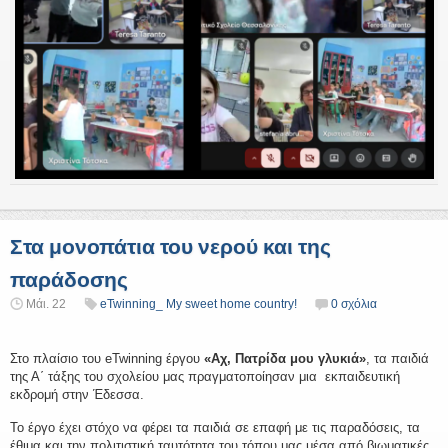
Στα μονοπάτια του νερού και της
παράδοσης
Μάι. 22
eTwinning_ My sweet home country!
0 σχόλια
Στο πλαίσιο του eTwinning έργου
«Αχ, Πατρίδα μου γλυκιά»
, τα παιδιά
της Α΄ τάξης του σχολείου μας πραγματοποίησαν μια εκπαιδευτική
εκδρομή στην Έδεσσα.
Το έργο έχει στόχο να φέρει τα παιδιά σε επαφή με τις παραδόσεις, τα
έθιμα και την πολιτιστική ταυτότητα του τόπου μας μέσα από βιωματικές