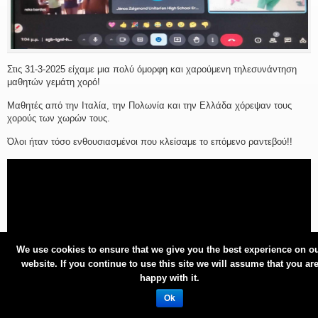
Στις 31-3-2025 είχαμε μια πολύ όμορφη και χαρούμενη τηλεσυνάντηση
μαθητών γεμάτη χορό!
Μαθητές από την Ιταλία, την Πολωνία και την Ελλάδα χόρεψαν τους
χορούς των χωρών τους.
Όλοι ήταν τόσο ενθουσιασμένοι που κλείσαμε το επόμενο ραντεβού!!
We use cookies to ensure that we give you the best experience on o
website. If you continue to use this site we will assume that you ar
happy with it.
Ok