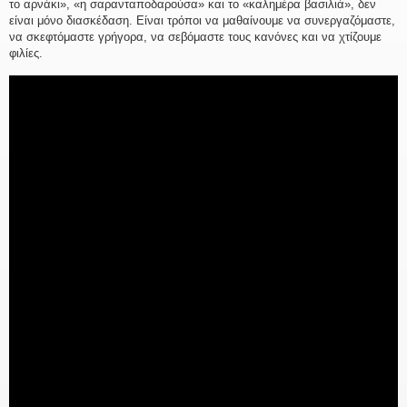
το αρνάκι», «η σαρανταποδαρούσα» και το «καλημέρα βασιλιά», δεν
είναι μόνο διασκέδαση. Είναι τρόποι να μαθαίνουμε να συνεργαζόμαστε,
να σκεφτόμαστε γρήγορα, να σεβόμαστε τους κανόνες και να χτίζουμε
φιλίες.