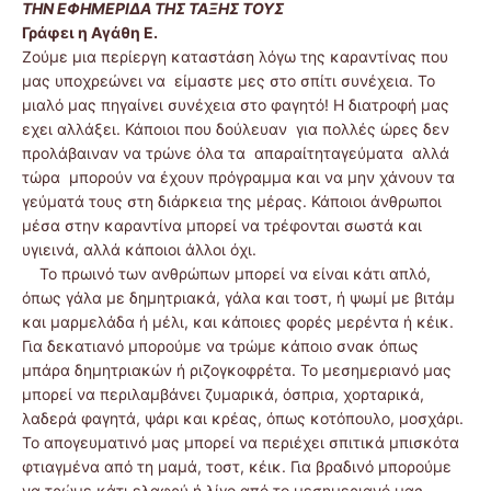
ΤΗΝ ΕΦΗΜΕΡΙΔΑ ΤΗΣ ΤΑΞΗΣ ΤΟΥΣ
Γράφει η Αγάθη Ε.
Ζούμε μια περίεργη καταστάση λόγω της καραντίνας που
μας υποχρεώνει να είμαστε μες στο σπίτι συνέχεια. Το
μιαλό μας πηγαίνει συνέχεια στο φαγητό! Η διατροφή μας
εχει αλλάξει. Κάποιοι που δούλευαν για πολλές ώρες δεν
προλάβαιναν να τρώνε όλα τα απαραίτηταγεύματα αλλά
τώρα μπορούν να έχουν πρόγραμμα και να μην χάνουν τα
γεύματά τους στη διάρκεια της μέρας. Κάποιοι άνθρωποι
μέσα στην καραντίνα μπορεί να τρέφονται σωστά και
υγιεινά, αλλά κάποιοι άλλοι όχι.
Το πρωινό των ανθρώπων μπορεί να είναι κάτι απλό,
όπως γάλα με δημητριακά, γάλα και τοστ, ή ψωμί με βιτάμ
και μαρμελάδα ή μέλι, και κάποιες φορές μερέντα ή κέικ.
Για δεκατιανό μπορούμε να τρώμε κάποιο σνακ όπως
μπάρα δημητριακών ή ριζογκοφρέτα. Το μεσημεριανό μας
μπορεί να περιλαμβάνει ζυμαρικά, όσπρια, χορταρικά,
λαδερά φαγητά, ψάρι και κρέας, όπως κοτόπουλο, μοσχάρι.
Το απογευματινό μας μπορεί να περιέχει σπιτικά μπισκότα
φτιαγμένα από τη μαμά, τοστ, κέικ. Για βραδινό μπορούμε
να τρώμε κάτι ελαφρύ ή λίγο από το μεσημεριανό μας.