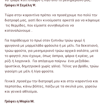
Γράφει Η Σεμέλη Ψ.
Τώρα στην καραντίνα πρέπει να προσέχουμε πιο πολύ την
διατροφή μας, γιατί δεν κινούμαστε αρκετά για να κάψουμε
τις θερμίδες, που είμαστε συνηθισμένοι να
καταναλώνουμε .
Για παράδειγμα το πρωί οταν ξυπνάω τρώω ψωμί ή
φρυγανιά με μαρμελάδα φράουλα ή με μέλι. Για δεκατιανό,
τρώω φρούτα, για μεσημεριανό τρώω αρχικά σαλάτα, μετά
το φαγητό ,που έχουμε, όπως όσπρια, ψάρια ή κρέας, με
ρύζι ή λαχανικά. Για απόγευμα παίρνω ένα μεζεδάκι
(φυστίκια, δημητριακά χωρίς γάλα). Τέλος για βράδυ, τρώω
γιαούρτι με μέλι ή λίγα φρούτα.
Γενικά ,προσέχω την διατροφή μου και στην καραντίνα και
περπατάω, κάνω βόλτες, παίζω με τα σκυλιά μου, χορεύω
και γενικά αθλούμαι.
Γράφει η Μαρία Μ.