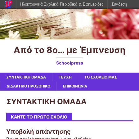
Ηλεκτρονικά Σχολικά Περιοδικά & Εφημερίδες
Σύνδεση
Από το 8ο… με Έμπνευση
Schoolpress
ΣΥΝΤΑΚΤΙΚΗ ΟΜΑΔΑ
ΤΕΥΧΗ
ΤΟ ΣΧΟΛΕΙΟ ΜΑΣ
ΔΙΔΑΚΤΙΚΟ ΠΡΟΣΩΠΙΚΟ
ΕΠΙΚΟΙΝΩΝΙΑ
ΣΥΝΤΑΚΤΙΚΗ ΟΜΑΔΑ
ΚΆΝΤΕ ΤΟ ΠΡΏΤΟ ΣΧΌΛΙΟ
Υποβολή απάντησης
Για να σχολιάσετε πρέπει να
συνδεθείτε
.