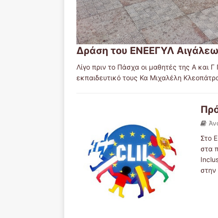
Δράση του ΕΝΕΕΓΥΛ Αιγάλεω 
Λίγο πριν το Πάσχα οι μαθητές της Α και 
εκπαιδευτικό τους Κα Μιχαλέλη Κλεοπάτρ
Πρ
Άν
Στο 
στα 
Inclu
στην