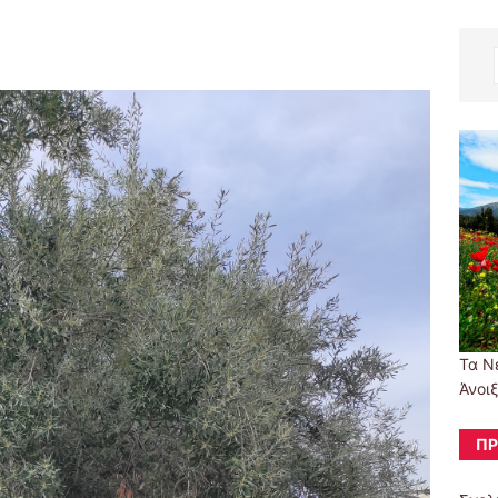
Τα Ν
Άνοι
ΠΡ