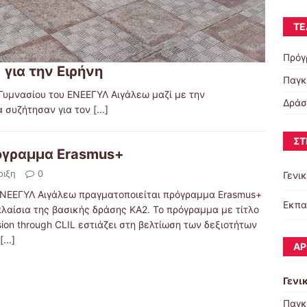
ΤΕ
Πρόγ
για την Ειρήνη
Παγκ
Γ Γυμνασίου του ΕΝΕΕΓΥΛ Αιγάλεω μαζί με την
Δράσ
α συζήτησαν για τον
[...]
ΣΤ
όγραμμα Erasmus+
οιξη
0
Γενι
ΕΝΕΕΓΥΛ Αιγάλεω πραγματοποιείται πρόγραμμα Erasmus+
Εκπα
πλαίσια της βασικής δράσης ΚΑ2. Το πρόγραμμα με τίτλο
sion through CLIL εστιάζει στη βελτίωση των δεξιοτήτων
[...]
ΆΡ
Γενι
Παγκ