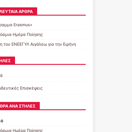
ΛΕΥΤΑΊΑ ΆΡΘΡΑ
ραμμα Erasmus+
όσμια Ημέρα Ποίησης
η του ΕΝΕΕΓΥΛ Αιγάλεω για την Ειρήνη
ΉΛΕΣ
κά
ιδευτικές Επισκέψεις
ΘΡΑ ΑΝΆ ΣΤΉΛΕΣ
κά
όσμια Ημέρα Ποίησης