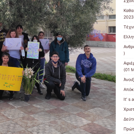
Σχολ
Καθα
2023
Τέχν
Ελλη
Ανθρ
)
Αφιέ
(01 Μ
Άνοι
Απόκ
It' s 
Χρισ
Δεύτ
Πρώτ