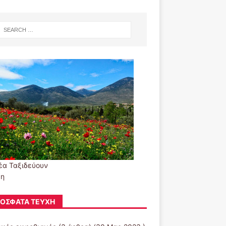
έα Ταξιδεύουν
ξη
ΌΣΦΑΤΑ ΤΕΎΧΗ