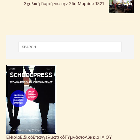
Σχολική Γιορτή για την 25η Μαρτίου 1821
ΕΝιαίοΕιδικόΕπαγγελματικόΓΥμνάσιοΛύκειο ΙΛΙΟΥ