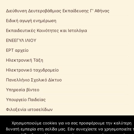
Διεύθυνση Δευτεροβάθμιας Εκπαίδευσης Γ' Αθήνας
Ειδική αγωγή ενημέρωση
Εκπαιδευτικές Κοινότητες και Ιστολόγια
ΕΝΕΕΓΥΛ ΙΛΙΟΥ
ΕΡΤ αρχείο
Ηλεκτρονική Τάξη
Ηλεκτρονικό ταχυδρομείο
Πανελλήνιο Σχολικό Δίκτυο
Υπηρεσία βίντεο
Υπουργείο Παιδείας
Φιλοξενία ιστοσελίδων
Χρησιμοποιούμε cookies για να σας προσφέρουμε την καλύτερη
δυνατή εμπειρία στη σελίδα μας. Εάν συνεχίσετε να χρησιμοποιείτε 
schoolpress.sch.gr