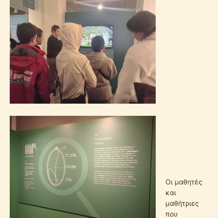
Οι μαθητές
και
μαθήτριες
που