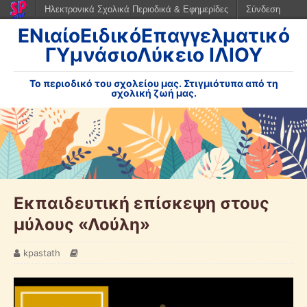
Ηλεκτρονικά Σχολικά Περιοδικά & Εφημερίδες
Σύνδεση
ΕΝιαίοΕιδικόΕπαγγελματικό
ΓΥμνάσιοΛύκειο ΙΛΙΟΥ
Το περιοδικό του σχολείου μας. Στιγμιότυπα από τη
σχολική ζωή μας.
Εκπαιδευτική επίσκεψη στους
μύλους «Λούλη»
kpastath