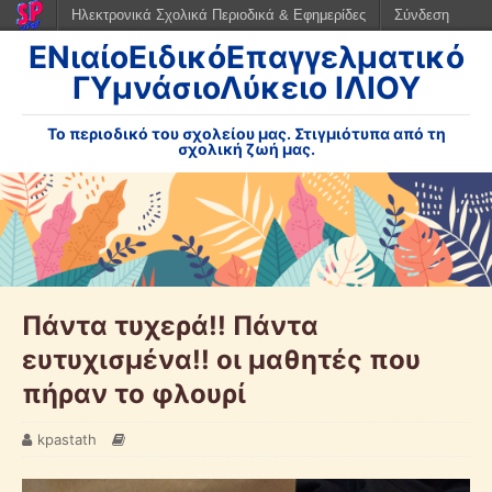
Ηλεκτρονικά Σχολικά Περιοδικά & Εφημερίδες
Σύνδεση
ΕΝιαίοΕιδικόΕπαγγελματικό
ΓΥμνάσιοΛύκειο ΙΛΙΟΥ
Το περιοδικό του σχολείου μας. Στιγμιότυπα από τη
σχολική ζωή μας.
Πάντα τυχερά!! Πάντα
ευτυχισμένα!! οι μαθητές που
πήραν το φλουρί
kpastath