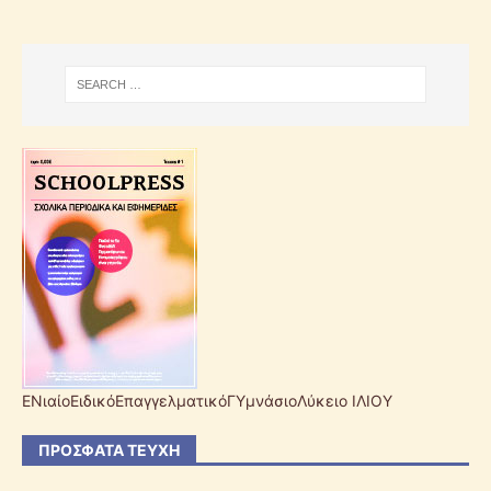
ΕΝιαίοΕιδικόΕπαγγελματικόΓΥμνάσιοΛύκειο ΙΛΙΟΥ
ΠΡΌΣΦΑΤΑ ΤΕΎΧΗ