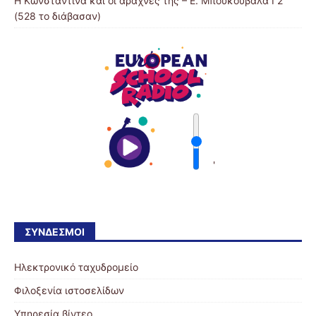
Η Κωνσταντίνα και οι αράχνες της – Ε. Μπουκουβάλα Γ2
(528 το διάβασαν)
'
ΣΎΝΔΕΣΜΟΙ
Ηλεκτρονικό ταχυδρομείο
Φιλοξενία ιστοσελίδων
Υπηρεσία βίντεο