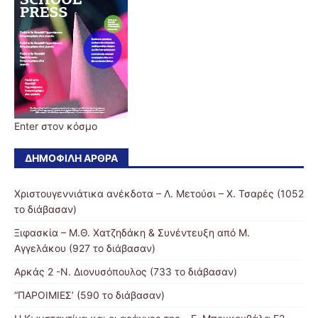
Εnter στον κόσμο
ΔΗΜΟΦΙΛΉ ΆΡΘΡΑ
Χριστουγεννιάτικα ανέκδοτα – Λ. Μετούσι – Χ. Τσαρές (1052
το διάβασαν)
Ξιφασκία – Μ.Θ. Χατζηδάκη & Συνέντευξη από Μ.
Αγγελάκου (927 το διάβασαν)
Αρκάς 2 -Ν. Διονυσόπουλος (733 το διάβασαν)
“ΠΑΡΟΙΜΙΕΣ’ (590 το διάβασαν)