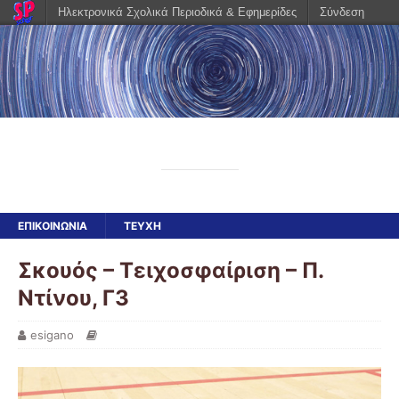
Ηλεκτρονικά Σχολικά Περιοδικά & Εφημερίδες
Σύνδεση
Εnter στον κόσμο
Schoolpress
ΕΠΙΚΟΙΝΩΝΊΑ
ΤΕΥΧΗ
Σκουός – Τειχοσφαίριση – Π.
Ντίνου, Γ3
esigano