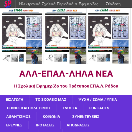
Ηλεκτρονικά Σχολικά Περιοδικά & Εφημερίδες
Σύνδεση
ΑΛΛ-ΕΠΑΛ-ΛΗΛΑ ΝΕΑ
Η Σχολική Εφημερίδα του Πρότυπου ΕΠΑ.Λ. Ρόδου
ΕΙΣΑΓΩΓΗ
ΤΟ ΣΧΟΛΕΙΟ ΜΑΣ
ΨΥΧΗ / ΣΩΜΑ / ΥΓΕΙΑ
ΤΕΧΝΕΣ ΚΑΙ ΠΟΛΙΤΙΣΜΟΣ
ΓΛΩΣΣΑ
FUN FACTS
ΑΘΛΗΤΙΣΜΟΣ
ΚΟΙΝΩΝΙΑ
ΣΥΝΕΝΤΕΥΞΕΙΣ
ΕΡΕΥΝΕΣ
ΠΡΟΤΑΣΕΙΣ
ΑΠΟΔΡΑΣΕΙΣ