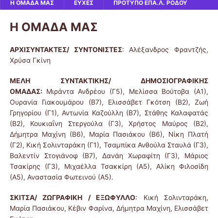
Η ΟΜΑΔΑ ΜΑΣ
ΕΥΧΕΣ
ΠΡΟΤΥΠΟ ΕΠΑ.Λ. ΡΟΔΟΥ
Η ΟΜΑΔΑ ΜΑΣ
ΑΡΧΙΣΥΝΤΑΚΤΕΣ/ ΣΥΝΤΟΝΙΣΤΕΣ
: Αλέξανδρος Φραντζής,
Χρύσα Γκίνη
ΜΕΛΗ ΣΥΝΤΑΚΤΙΚΗΣ/ ΔΗΜΟΣΙΟΓΡΑΦΙΚΗΣ
ΟΜΑΔΑΣ:
Μιράντα Ανδρέου (Γ5), Μελίσσα Βούτοβα (Α1),
Ουρανία Γιακουμάρου (Β7), Ελισσάβετ Γκότση (Β2), Ζωή
Γρηγορίου (Γ1), Αντωνία Καζούλλη (Β7), Στάθης Καλαφατάς
(Β2), Κουκιαΐνη Στεργούλα (Γ3), Χρήστος Μαύρος (Β2),
Δήμητρα Μαχίνη (Β6), Μαρία Πασιάκου (Β6), Νίκη Πλατή
(Γ2), Κική Σολινταράκη (Γ1), Τσαμπίκα Ανθούλα Σταυλά (Γ3),
Βαλεντίν Στογιάνοφ (Β7), Δανάη Χωραφίτη (Γ3), Μάριος
Τσακίρης (Γ3), Μιχαέλλα Τσακκίρη (Α5), Αλίκη Φιλοσίδη
(Α5), Αναστασία Φωτεινού (Α5).
ΣΚΙΤΣΑ/ ΖΩΓΡΑΦΙΚΗ / ΕΞΩΦΥΛΛΟ
: Κική Σολινταράκη,
Μαρία Πασιάκου, Κέβιν Φαρίνα, Δήμητρα Μαχίνη, Ελισσάβετ