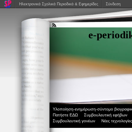
Ηλεκτρονικά Σχολικά Περιοδικά & Εφημερίδες
Σύνδεση
e-period
Υλοποίηση-ενημέρωση-σύντομο βιογραφικ
Πατήστε ΕΔΩ
Συμβουλευτική εφήβων
Συμβουλευτική γονέων
Νέες τεχνολογίε