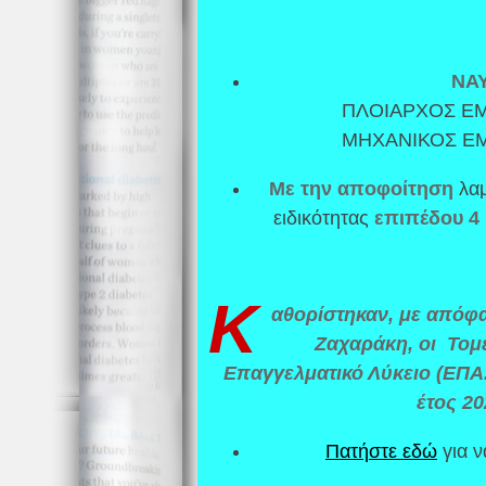
ΝΑ
ΠΛΟΙΑΡΧΟΣ ΕΜ
ΜΗΧΑΝΙΚΟΣ ΕΜ
Με την αποφοίτηση
λαμ
ειδικότητας
επιπέδου 4
Κ
αθορίστηκαν, με απόφ
Ζαχαράκη, οι Τομεί
Επαγγελματικό Λύκειο (ΕΠΑ.
έτος 2
Πατήστε εδώ
για ν