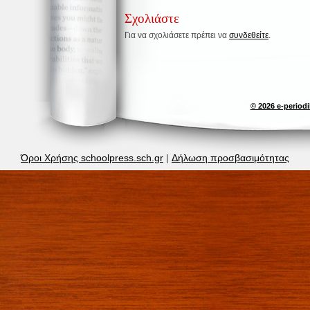
Σχολιάστε
Για να σχολιάσετε πρέπει να
συνδεθείτε
.
© 2026 e-perio
Όροι Χρήσης schoolpress.sch.gr
|
Δήλωση προσβασιμότητας