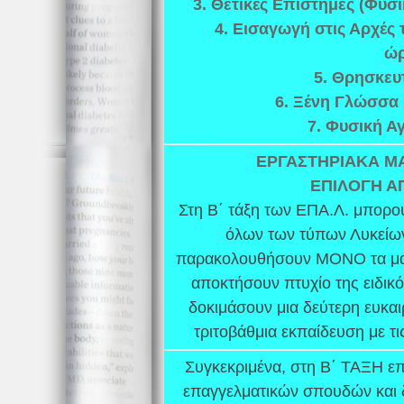
3. Θετικές Επιστήμες (Φυσι
4. Εισαγωγή στις Αρχές 
ώρ
5. Θρησκευτ
6. Ξένη Γλώσσα 
7. Φυσική Α
ΕΡΓΑΣΤΗΡΙΑΚΑ Μ
ΕΠΙΛΟΓΗ Α
Στη Β΄ τάξη των ΕΠΑ.Λ. μπορού
όλων των τύπων Λυκείων
παρακολουθήσουν ΜΟΝΟ τα μαθή
αποκτήσουν πτυχίο της ειδικό
δοκιμάσουν μια δεύτερη ευκαι
τριτοβάθμια εκπαίδευση με τι
Συγκεκριμένα, στη Β΄ ΤΑΞΗ επ
επαγγελματικών σπουδών και 