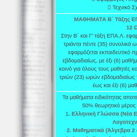
 Τεχνικό Σ
ΜΑΘΗΜΑΤΑ Β΄ Τάξης Ε
12 
Στην Β΄ και Γ’ τάξη ΕΠΑ.Λ. ε
τριάντα πέντε (35) συνολικά 
εφαρμόζεται εκπαιδευτικό 
εβδομαδιαίως, με έξι (6) μαθήμ
κοινό για όλους τους μαθητές κ
τριών (23) ωρών εβδομαδιαίως 
έως και έξι (6) μα
Τα μαθήματα ειδικότητας αποτ
50% θεωρητικό μέρος 
1
. Ελληνική Γλώσσα (Νέα 
Λογοτεχν
2. Μαθηματικά (Άλγεβρα 2 