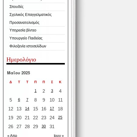
Σπουδές
Σχολικός Επαγγελματικός
Προσανατολισμός
Υπηρεσία βίντεο
Υπουργείο Παιδείας
Φιλοξενία ιστοσελίδων
Ημερολόγιο
Μαΐου 2025
Δ
Τ
Τ
Π
Π
Σ
Κ
2
4
1
3
5
8
9
10
11
6
7
12
13
15
16
18
14
17
19
20
21
22
23
24
25
26
27
28
29
31
30
« Απρ
Ιουν »