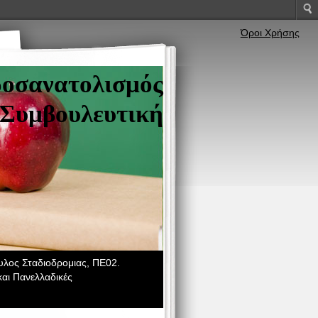
Όροι Χρήσης
ροσανατολισμός
Συμβουλευτική
λος Σταδιοδρομιας, ΠΕ02.
αι Πανελλαδικές