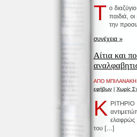
Τ
ο διαζύγι
παιδιά, οι
την προσω
συνέχεια »
Αίτια και πο
αναλφαβητ
ΑΠΟ ΜΠΙΛΑΝΑΚΗ 
εφήβων
|
Χωρίς Σχ
Κ
ΡΙΤΗΡΙΟ 1
αντιμετώπ
ελαφρώς 
του […]