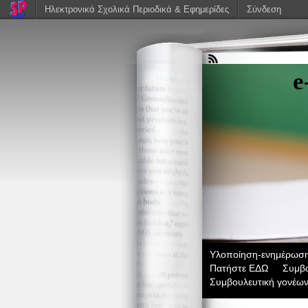
Ηλεκτρονικά Σχολικά Περιοδικά & Εφημερίδες
Σύνδεση
e
Υλοποίηση-ενημέρωση-
Πατήστε ΕΔΩ
Συμβο
Συμβουλευτική γονέω