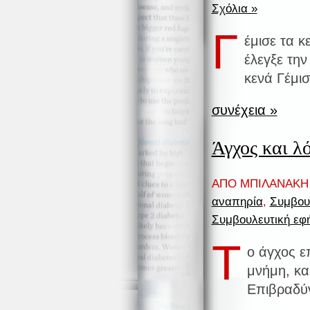
Σχόλια »
Γ
έμισε τα κ
έλεγξε τη
κενά Γέμισ
συνέχεια »
Άγχος και λ
ΑΠΟ ΜΠΙΛΑΝΑΚΗ 
αναπηρία
,
Συμβου
Συμβουλευτική εφ
Τ
ο άγχος ε
μνήμη, κα
Επιβραδύν