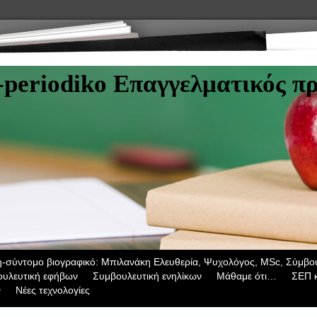
-periodiko Επαγγελματικός π
σύντομο βιογραφικό: Μπιλανάκη Ελευθερία, Ψυχολόγος, ΜSc, Σύμβου
υλευτική εφήβων
Συμβουλευτική ενηλίκων
Μάθαμε ότι…
ΣΕΠ κ
ν
Νέες τεχνολογίες