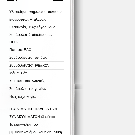
Υλοποίηση-ενημέρωση-σύντομο
βιογραφικό: Μπιλανάκη
Ελευθερία, Ψυχολόγος, ΜSc,
Σύμβουλος Σταδιοδρομιας,
ΠΕ02.
Πατήστε ΕΔΩ
Συμβουλευτική εφήβων
Συμβουλευτική ενηλίκων
Μάθαμε ότι…
ΣΕΠ και Πανελλαδικές
Συμβουλευτική γονέων
Νέες τεχνολογίες
Η ΧΡΩΜΑΤΙΚΗ ΠΑΛΕΤΑ ΤΩΝ
ΣΥΝΑΙΣΘΗΜΑΤΩΝ
(3 ψήφοι)
Το επάγγελμα του
βιβλιοθηκονόμου και η Δημοτική