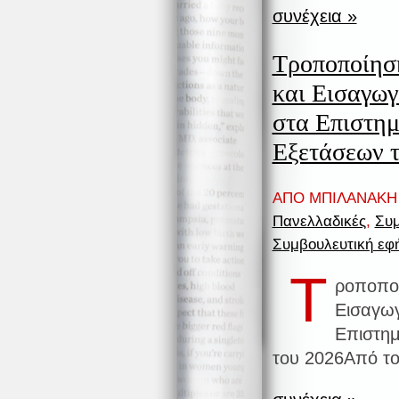
συνέχεια »
Τροποποίηση
και Εισαγω
στα Επιστη
Εξετάσεων 
ΑΠΟ ΜΠΙΛΑΝΑΚΗ 
Πανελλαδικές
,
Συμ
Συμβουλευτική εφ
Τ
ροποποί
Εισαγω
Επιστημ
του 2026Από το