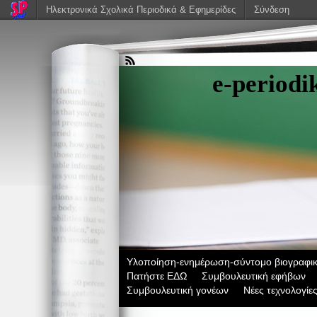
Ηλεκτρονικά Σχολικά Περιοδικά & Εφημερίδες
Σύνδεση
e-period
Υλοποίηση-ενημέρωση-σύντομο βιογραφικ
Πατήστε ΕΔΩ
Συμβουλευτική εφήβων
Συμβουλευτική γονέων
Νέες τεχνολογίε