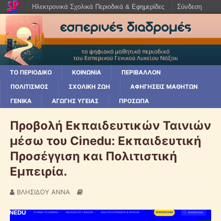
Ηλεκτρονικά Σχολικά Περιοδικά & Εφημερίδες
Σύνδεση
ΤΟ ΠΕΡΙΟΔΙΚΌ
ΚΟΙΝΩΝΊΑ
ΠΕΡΙΒΆΛΛΟΝ
ΠΟΛΙΤΙΣΜΌΣ
ΣΧΟΛΙΚΉ ΖΩΉ
ΑΦΗΓΉΣΕΙΣ ΜΑΘΗΤΏΝ
ΓΕΝΙΚΆ
ΑΓΩΓΉΣ ΥΓΕΊΑΣ
ΠΡΌΣΩΠΑ
Προβολή Εκπαιδευτικών Ταινιών
μέσω του Cinedu: Εκπαιδευτική
Προσέγγιση και Πολιτιστική
Εμπειρία.
ΒΛΗΣΙΔΟΥ ΑΝΝΑ