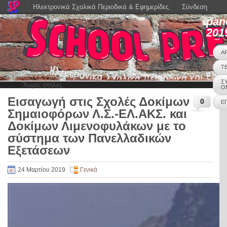
Ηλεκτρονικά Σχολικά Περιοδικά & Εφημερίδες
Σύνδεση
pan
201
Α
Τ
Σ
Χωρίς στήλες
Ο
Εισαγωγή στις Σχολές Δοκίμων
0
Ε
Σημαιοφόρων Λ.Σ.-ΕΛ.ΑΚΣ. και
Δοκίμων Λιμενοφυλάκων με το
σύστημα των Πανελλαδικών
Εξετάσεων
24 Μαρτίου 2019
Γενικά