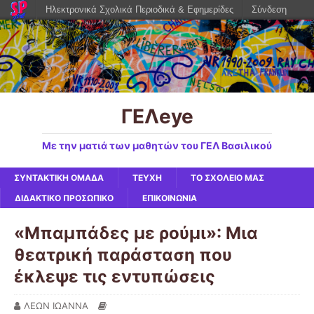
Ηλεκτρονικά Σχολικά Περιοδικά & Εφημερίδες
Σύνδεση
ΓΕΛeye
Με την ματιά των μαθητών του ΓΕΛ Βασιλικού
ΣΥΝΤΑΚΤΙΚΗ ΟΜΑΔΑ
ΤΕΥΧΗ
ΤΟ ΣΧΟΛΕΙΟ ΜΑΣ
ΔΙΔΑΚΤΙΚΟ ΠΡΟΣΩΠΙΚΟ
ΕΠΙΚΟΙΝΩΝΙΑ
«Μπαμπάδες με ρούμι»: Μια
θεατρική παράσταση που
έκλεψε τις εντυπώσεις
ΛΕΩΝ ΙΩΑΝΝΑ