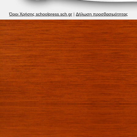
Όροι Χρήσης schoolpress.sch.gr
|
Δήλωση προσβασιμότητας