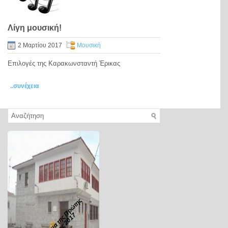
Λίγη μουσική!
2 Μαρτίου 2017
Μουσική
Επιλογές της Καρακωνσταντή Έρικας
..συνέχεια
Tα ΤΥΠάκια της Πρώτης