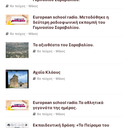
6ο τεύχος - Μάιος
European school radio. Μεταδόθηκε η
δεύτερη ραδιοφωνική εκπομπή του
Γυμνασίου Σαραβαλίου.
6ο τεύχος - Μάιος
Τα αξιοθέατα του Σαραβαλίου.
6ο τεύχος - Μάιος
Αχαΐα Κλάους
6ο τεύχος - Μάιος
European school radio.Τα αθλητικά
γεγονότα της ημέρας.
6ο τεύχος - Μάιος
Εκπαιδευτική δράση: «Το Πείραμα του